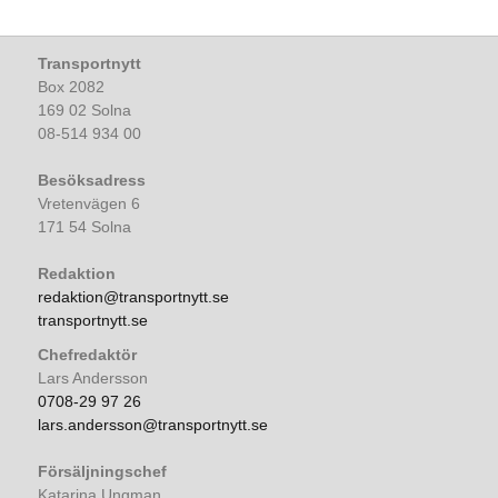
Transportnytt
Box 2082
169 02 Solna
08-514 934 00
Besöksadress
Vretenvägen 6
171 54 Solna
Redaktion
redaktion@transportnytt.se
transportnytt.se
Chefredaktör
Lars Andersson
0708-29 97 26
lars.andersson@transportnytt.se
Försäljningschef
Katarina Ungman