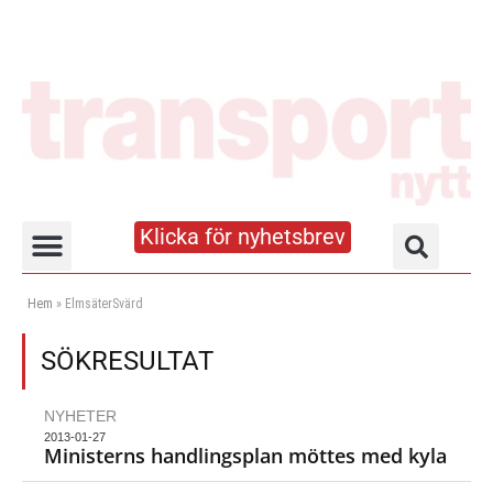
Klicka för nyhetsbrev
Truck- och lagerhandboken
Hem
»
ElmsäterSvärd
SÖKRESULTAT
NYHETER
2013-01-27
Ministerns handlingsplan möttes med kyla