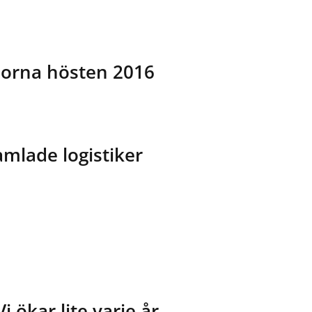
sorna hösten 2016
lade logistiker
i ökar lite varje år