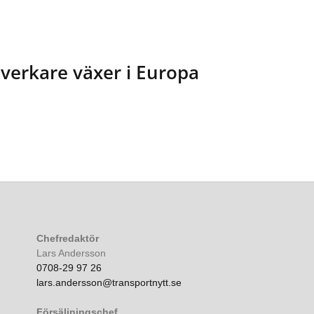
llverkare växer i Europa
Chefredaktör
Lars Andersson
0708-29 97 26
lars.andersson@transportnytt.se
Försäljningschef