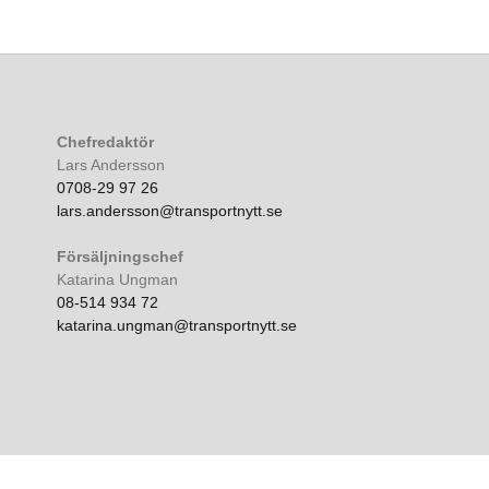
Chefredaktör
Lars Andersson
0708-29 97 26
lars.andersson@transportnytt.se
Försäljningschef
Katarina Ungman
08-514 934 72
katarina.ungman@transportnytt.se