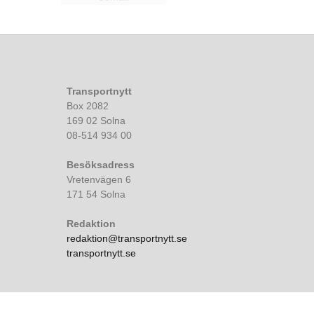
Transportnytt
Box 2082
169 02 Solna
08-514 934 00
Besöksadress
Vretenvägen 6
171 54 Solna
Redaktion
redaktion@transportnytt.se
transportnytt.se