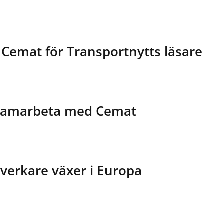
å Cemat för Transportnytts läsare
r samarbeta med Cemat
llverkare växer i Europa