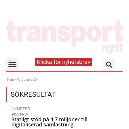
Klicka för nyhetsbrev
Truck- och lagerhandboken
Hem
»
Cargospace24
SÖKRESULTAT
NYHETER
2016-12-15
Statligt stöd på 4,7 miljoner till
digitaliserad samlastning