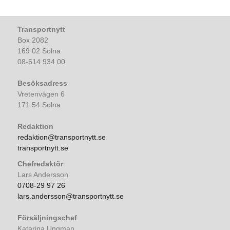
Transportnytt
Box 2082
169 02 Solna
08-514 934 00
Besöksadress
Vretenvägen 6
171 54 Solna
Redaktion
redaktion@transportnytt.se
transportnytt.se
Chefredaktör
Lars Andersson
0708-29 97 26
lars.andersson@transportnytt.se
Försäljningschef
Katarina Ungman