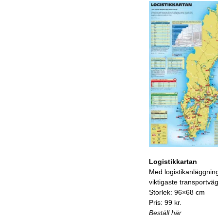
Logistikkartan
Med logistikanläggnin
viktigaste transportvä
Storlek: 96×68 cm
Pris: 99 kr.
Beställ här