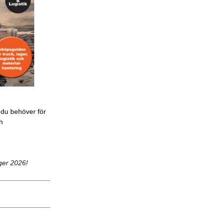
 du behöver för
ch
ger 2026!