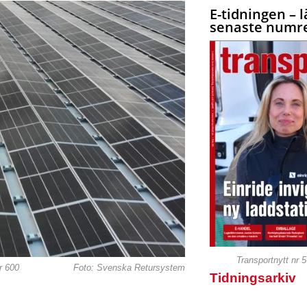
E-tidningen – l
senaste numre
Transportnytt nr 
r 600
Foto: Svenska Retursystem
Tidningsarkiv