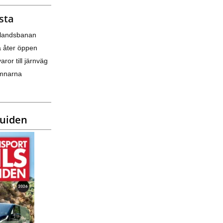
sta
nlandsbanan
a åter öppen
varor till järnväg
amnarna
guiden