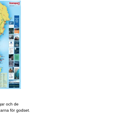
gar och de
garna för godset.