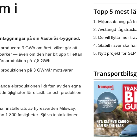
m i
Topp 5 mest lä
Miljonsatsning på I
Avstängd tågsträck
De vill flytta mer trä
sanläggningar på sin Västerås-byggnad.
Stabilt i svenska h
producera 3 GWh om året, vilket gör att
Nytt projekt för SLP
parker — även om den har bit upp till ettan
 årsproduktion på 7,8 GWh.
de produktionen på 3 GWh/år motsvarar
Transportbils
ända elproduktionen i driften av den egna
dmöjligheter för ellastbilar och produktion
ar installerats av hyresvärden Mileway,
än 1 800 fastigheter. Själva installationen