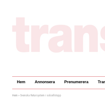
Hem
Annonsera
Prenumerera
Tra
Hem
»
Svenska Retursystem i solcellstopp