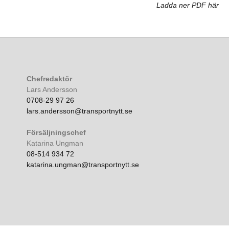
Ladda ner PDF här
Chefredaktör
Lars Andersson
0708-29 97 26
lars.andersson@transportnytt.se
Försäljningschef
Katarina Ungman
08-514 934 72
katarina.ungman@transportnytt.se