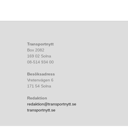
Transportnytt
Box 2082
169 02 Solna
08-514 934 00
Besöksadress
Vretenvägen 6
171 54 Solna
Redaktion
redaktion@transportnytt.se
transportnytt.se