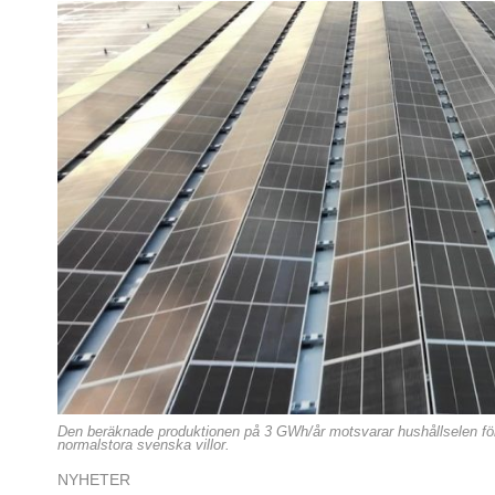
Den beräknade produktionen på 3 GWh/år motsvarar hushållselen fö
normalstora svenska villor.
NYHETER