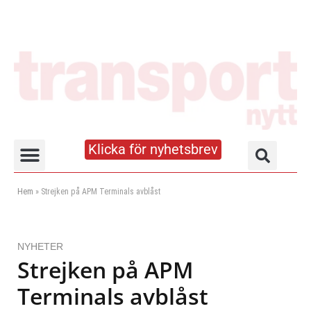
Klicka för nyhetsbrev
Truck- och lagerhandboken
Hem
»
Strejken på APM Terminals avblåst
NYHETER
Strejken på APM
Terminals avblåst