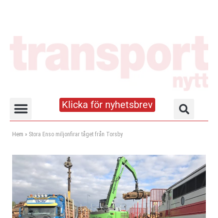
Klicka för nyhetsbrev
Truck- och lagerhandboken
Hem
»
Stora Enso miljonfirar tåget från Torsby