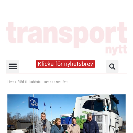
Klicka för nyhetsbrev
Truck- och lagerhandboken
Hem
»
Stöd till laddstationer ska ses över