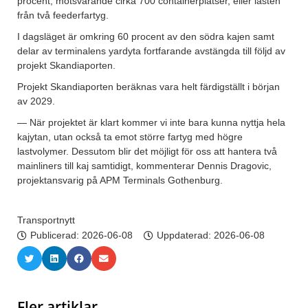
procent, motsvarande cirka 700 containerplatser, eller lasten
från två feederfartyg.
I dagsläget är omkring 60 procent av den södra kajen samt
delar av terminalens yardyta fortfarande avstängda till följd av
projekt Skandiaporten.
Projekt Skandiaporten beräknas vara helt färdigställt i början
av 2029.
— När projektet är klart kommer vi inte bara kunna nyttja hela
kajytan, utan också ta emot större fartyg med högre
lastvolymer. Dessutom blir det möjligt för oss att hantera två
mainliners till kaj samtidigt, kommenterar Dennis Dragovic,
projektansvarig på APM Terminals Gothenburg.
Transportnytt
Publicerad:
2026-06-08
Uppdaterad: 2026-06-08
Fler artiklar