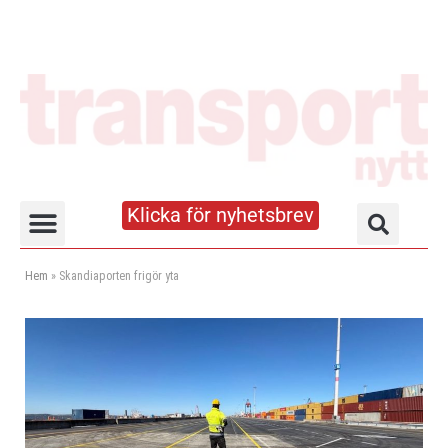
Klicka för nyhetsbrev
Truck- och lagerhandboken
Hem
»
Skandiaporten frigör yta