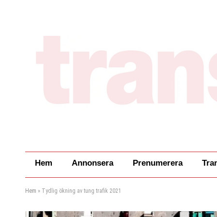
Hem
Annonsera
Prenumerera
Tra
Hem
»
Tydlig ökning av tung trafik 2021