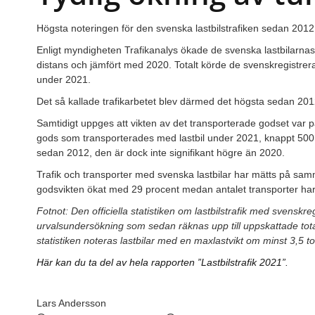
Högsta noteringen för den svenska lastbilstrafiken sedan 2012,
Enligt myndigheten Trafikanalys ökade de svenska lastbilarnas t
distans och jämfört med 2020. Totalt körde de svenskregistrerad
under 2021.
Det så kallade trafikarbetet blev därmed det högsta sedan 20
Samtidigt uppges att vikten av det transporterade godset var
gods som transporterades med lastbil under 2021, knappt 500 m
sedan 2012, den är dock inte signifikant högre än 2020.
Trafik och transporter med svenska lastbilar har mätts på sa
godsvikten ökat med 29 procent medan antalet transporter ha
Fotnot: Den officiella statistiken om lastbilstrafik med svenskre
urvalsundersökning som sedan räknas upp till uppskattade totaln
statistiken noteras lastbilar med en maxlastvikt om minst 3,5 to
Här kan du ta del av hela rapporten ”Lastbilstrafik 2021”.
Lars Andersson