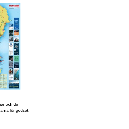
gar och de
garna för godset.