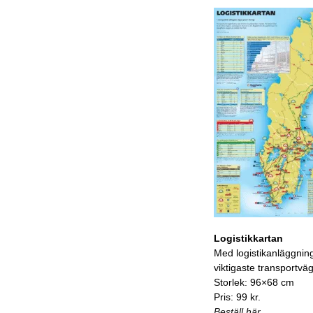
Logistikkartan
Med logistikanläggnin
viktigaste transportvä
Storlek: 96×68 cm
Pris: 99 kr.
Beställ här