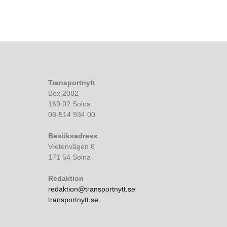
Transportnytt
Box 2082
169 02 Solna
08-514 934 00
Besöksadress
Vretenvägen 6
171 54 Solna
Redaktion
redaktion@transportnytt.se
transportnytt.se