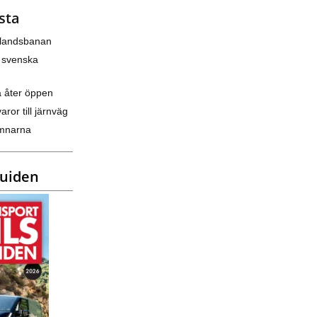
sta
nlandsbanan
 svenska
a åter öppen
varor till järnväg
amnarna
guiden