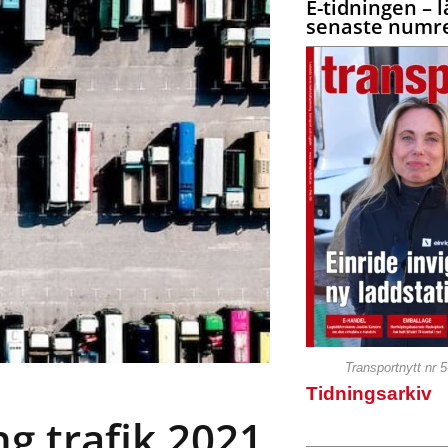
E-tidningen – l
senaste numre
Transportnytt nr 
Tidningsarkiv
ng trafik 2021