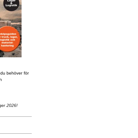
 du behöver för
ch
ger 2026!