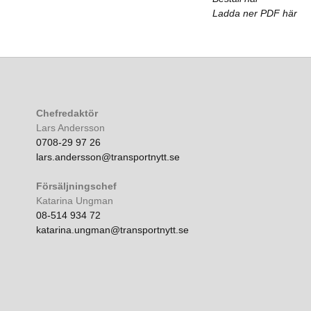
Ladda ner PDF här
Chefredaktör
Lars Andersson
0708-29 97 26
lars.andersson@transportnytt.se
Försäljningschef
Katarina Ungman
08-514 934 72
katarina.ungman@transportnytt.se