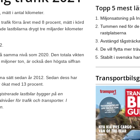
Topp 5 mest lä
 mätt i antal kilometer.
Miljonsatsning på I
rafik förra året med 8 procent, mätt i körd
Tummen ned för de
e lastbilarna drygt tre miljarder kilometer
rastplatserna
Avstängd tågsträck
12.
De vill flytta mer trä
 på samma nivå som 2020. Den totala vikten
Stabilt i svenska h
iljoner ton, är också den högsta siffran
Transportbils
mma sätt sedan år 2012. Sedan dess har
r ökat med 13 procent.
gistrerade lastbilar bygger på en
ivåer för trafik och transporter. I
n.