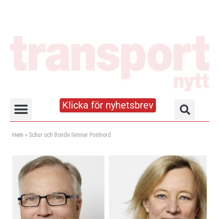
Klicka för nyhetsbrev
Truck- och lagerhandboken
Hem
»
Schur och Bonde lämnar Postnord