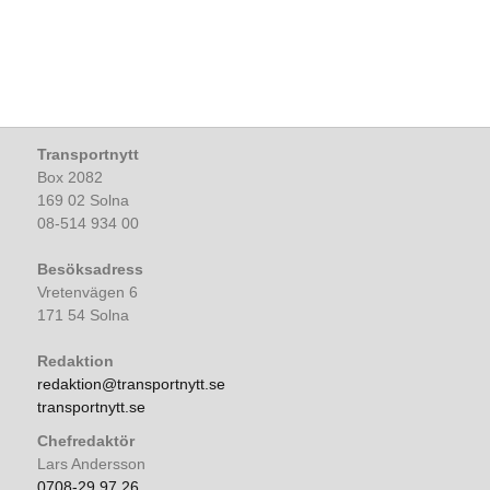
Transportnytt
Box 2082
169 02 Solna
08-514 934 00
Besöksadress
Vretenvägen 6
171 54 Solna
Redaktion
redaktion@transportnytt.se
transportnytt.se
Chefredaktör
Lars Andersson
0708-29 97 26