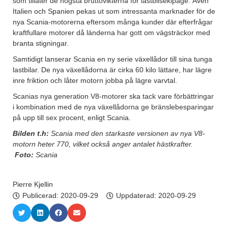
som tillåter de högsta bruttovikterna för lastbilsekipage. Även
Italien och Spanien pekas ut som intressanta marknader för de
nya Scania-motorerna eftersom många kunder där efterfrågar
kraftfullare motorer då länderna har gott om vägsträckor med
branta stigningar.
Samtidigt lanserar Scania en ny serie växellådor till sina tunga
lastbilar. De nya växellådorna är cirka 60 kilo lättare, har lägre
inre friktion och låter motorn jobba på lägre varvtal.
Scanias nya generation V8-motorer ska tack vare förbättringar
i kombination med de nya växellådorna ge bränslebesparingar
på upp till sex procent, enligt Scania.
Bilden t.h:
Scania med den starkaste versionen av nya V8-
motorn heter 770, vilket också anger antalet hästkrafter.
Foto:
Scania
Pierre Kjellin
Publicerad:
2020-09-29
Uppdaterad: 2020-09-29