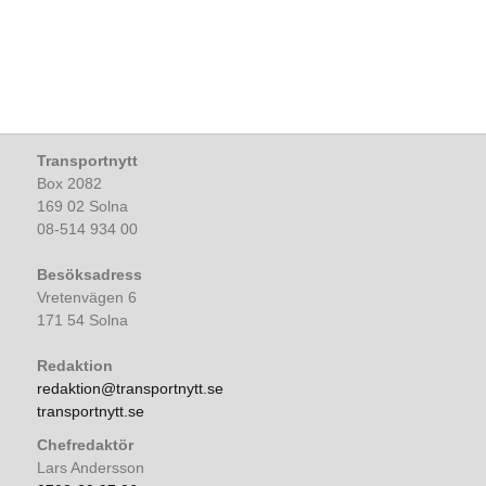
Transportnytt
Box 2082
169 02 Solna
08-514 934 00
Besöksadress
Vretenvägen 6
171 54 Solna
Redaktion
redaktion@transportnytt.se
transportnytt.se
Chefredaktör
Lars Andersson