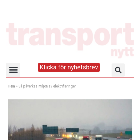
Klicka för nyhetsbrev
Truck- och lagerhandboken
Hem
»
Så påverkas miljön av elektrifieringen