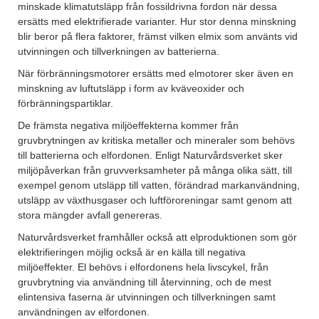
minskade klimatutsläpp från fossildrivna fordon när dessa
ersätts med elektrifierade varianter. Hur stor denna minskning
blir beror på flera faktorer, främst vilken elmix som använts vid
utvinningen och tillverkningen av batterierna.
När förbränningsmotorer ersätts med elmotorer sker även en
minskning av luftutsläpp i form av kväveoxider och
förbränningspartiklar.
De främsta negativa miljöeffekterna kommer från
gruvbrytningen av kritiska metaller och mineraler som behövs
till batterierna och elfordonen. Enligt Naturvårdsverket sker
miljöpåverkan från gruvverksamheter på många olika sätt, till
exempel genom utsläpp till vatten, förändrad markanvändning,
utsläpp av växthusgaser och luftföroreningar samt genom att
stora mängder avfall genereras.
Naturvårdsverket framhåller också att elproduktionen som gör
elektrifieringen möjlig också är en källa till negativa
miljöeffekter. El behövs i elfordonens hela livscykel, från
gruvbrytning via användning till återvinning, och de mest
elintensiva faserna är utvinningen och tillverkningen samt
användningen av elfordonen.