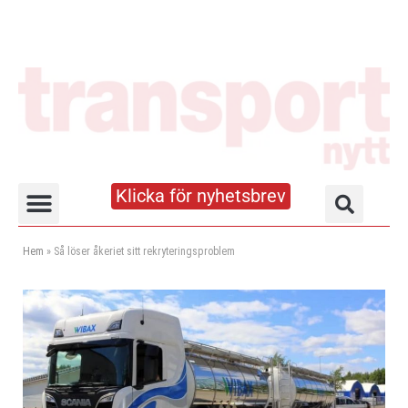
Klicka för nyhetsbrev
Truck- och lagerhandboken
Hem
»
Så löser åkeriet sitt rekryteringsproblem