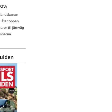
sta
nlandsbanan
a åter öppen
varor till järnväg
amnarna
guiden