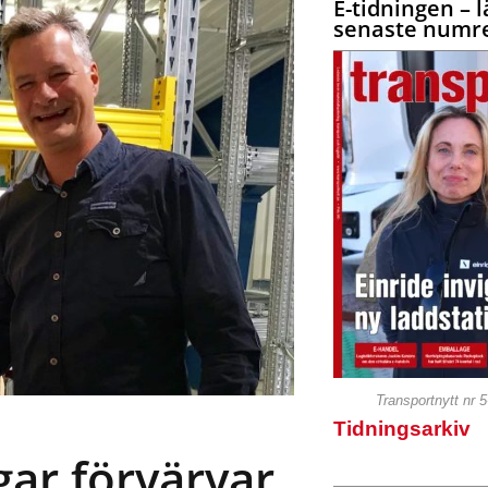
E-tidningen – l
senaste numre
Transportnytt nr 
Tidningsarkiv
ar förvärvar