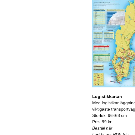
Logistikkartan
Med logistikanläggnin
viktigaste transportvä
Storlek: 96×68 cm
Pris: 99 kr.
Beställ här
Ladda ner PDF här