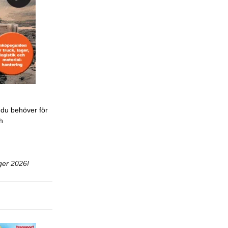
 du behöver för
ch
ger 2026!