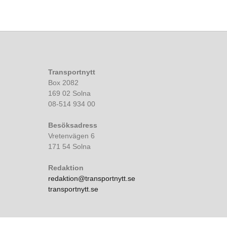
Transportnytt
Box 2082
169 02 Solna
08-514 934 00
Besöksadress
Vretenvägen 6
171 54 Solna
Redaktion
redaktion@transportnytt.se
transportnytt.se