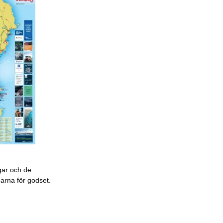
gar och de
garna för godset.