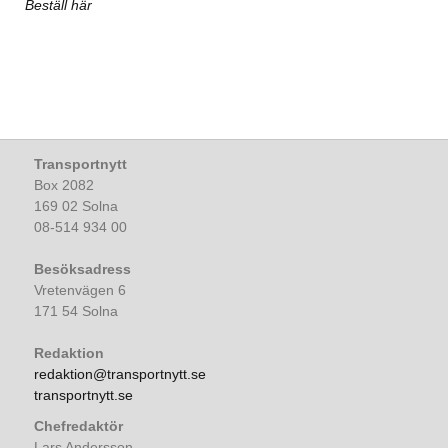
Beställ här
Transportnytt
Box 2082
169 02 Solna
08-514 934 00
Besöksadress
Vretenvägen 6
171 54 Solna
Redaktion
redaktion@transportnytt.se
transportnytt.se
Chefredaktör
Lars Andersson