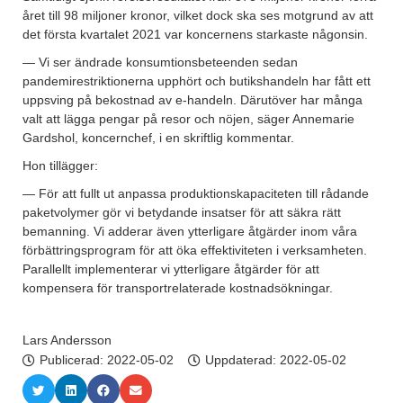
året till 98 miljoner kronor, vilket dock ska ses motgrund av att
det första kvartalet 2021 var koncernens starkaste någonsin.
— Vi ser ändrade konsumtionsbeteenden sedan
pandemirestriktionerna upphört och butikshandeln har fått ett
uppsving på bekostnad av e-handeln. Därutöver har många
valt att lägga pengar på resor och nöjen, säger Annemarie
Gardshol, koncernchef, i en skriftlig kommentar.
Hon tillägger:
— För att fullt ut anpassa produktionskapaciteten till rådande
paketvolymer gör vi betydande insatser för att säkra rätt
bemanning. Vi adderar även ytterligare åtgärder inom våra
förbättringsprogram för att öka effektiviteten i verksamheten.
Parallellt implementerar vi ytterligare åtgärder för att
kompensera för transportrelaterade kostnadsökningar.
Lars Andersson
Publicerad:
2022-05-02
Uppdaterad: 2022-05-02