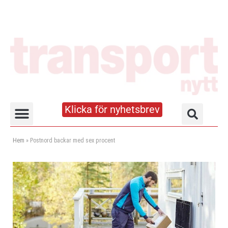
Klicka för nyhetsbrev
Truck- och lagerhandboken
Hem
»
Postnord backar med sex procent