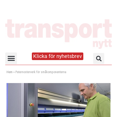
Klicka för nyhetsbrev
Truck- och lagerhandboken
Hem
»
Paternosterverk för småkomponenterna