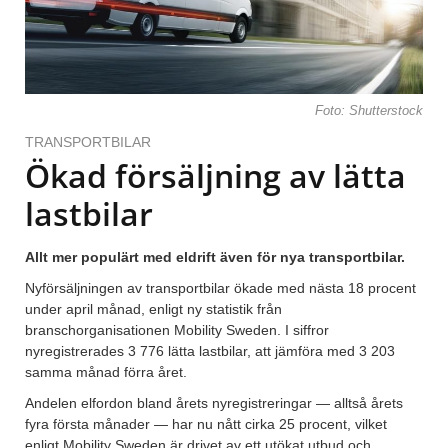
Foto: Shutterstock
TRANSPORTBILAR
Ökad försäljning av lätta
lastbilar
Allt mer populärt med eldrift även för nya transportbilar.
Nyförsäljningen av transportbilar ökade med nästa 18 procent
under april månad, enligt ny statistik från
branschorganisationen Mobility Sweden. I siffror
nyregistrerades 3 776 lätta lastbilar, att jämföra med 3 203
samma månad förra året.
Andelen elfordon bland årets nyregistreringar — alltså årets
fyra första månader — har nu nått cirka 25 procent, vilket
enligt Mobility Sweden är drivet av ett utökat utbud och