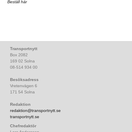
Beställ här
Transportnytt
Box 2082
169 02 Solna
08-514 934 00
Besöksadress
Vretenvägen 6
171 54 Solna
Redaktion
redaktion@transportnytt.se
transportnytt.se
Chefredaktör