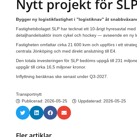
Nytt projekt för SL
Bygger ny logistikfastighet i ”logistiknav” åt snabbväxand
Fastighetsbolaget SLP har tecknat ett 10-årigt hyresavtal me
detaljhandelsaktör inom cykel och hockey — avseende en ny log
Fastigheten omfattar cirka 21 600 kvm och uppförs i ett strat
centrala Jönköping och med direkt anslutning till E4.
Den totala investeringen för SLP bedöms uppgå till 231 miljone
uppgår till cirka 16,5 miljoner kronor.
Inflyttning beräknas ske senast under Q3-2027.
Transportnytt
Publicerad:
2026-05-25
Uppdaterad: 2026-05-25
Fler artiklar