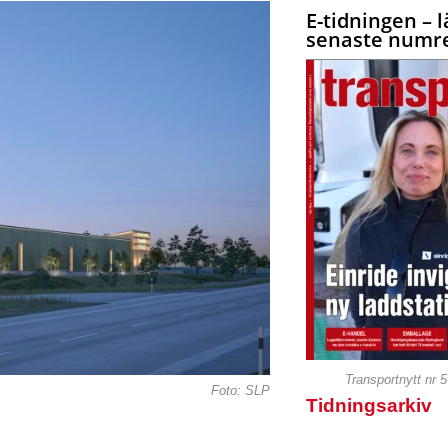
E-tidningen – l
senaste numre
Transportnytt nr 
Foto: SLP
Tidningsarkiv