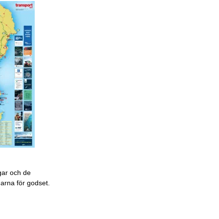
gar och de
garna för godset.