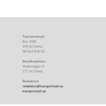
Transportnytt
Box 2082
169 02 Solna
08-514 934 00
Besöksadress
Vretenvägen 6
171 54 Solna
Redaktion
redaktion@transportnytt.se
transportnytt.se