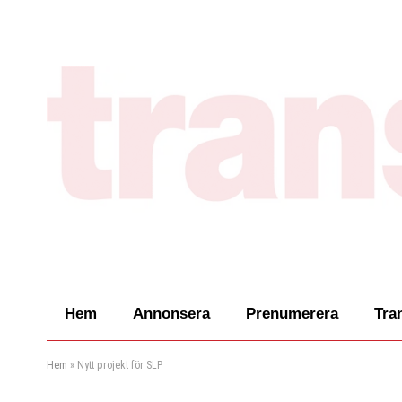
Hem
Annonsera
Prenumerera
Tra
Hem
»
Nytt projekt för SLP