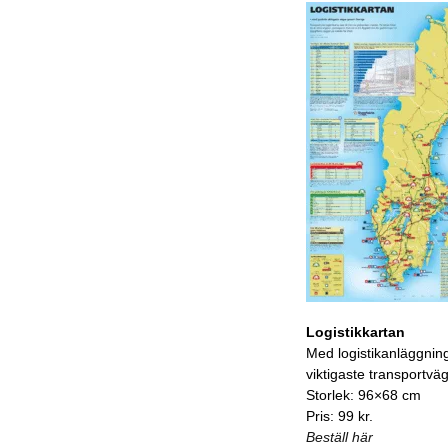
Logistikkartan
Med logistikanläggnin
viktigaste transportvä
Storlek: 96×68 cm
Pris: 99 kr.
Beställ här