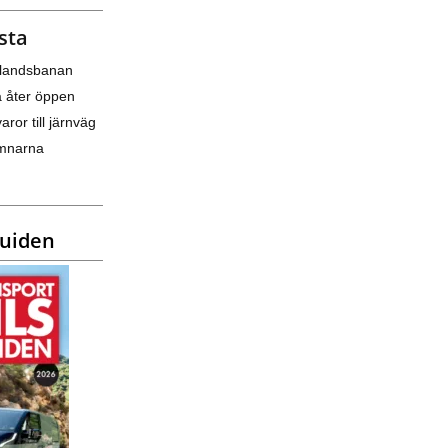
sta
nlandsbanan
a åter öppen
varor till järnväg
amnarna
guiden