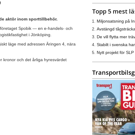
P
Topp 5 mest lä
e aktör inom sporttillbehör.
Miljonsatsning på I
d företaget Spobik — en e-handels- och
Avstängd tågsträck
istikfastighet i Jönköping.
De vill flytta mer trä
egiskt läge med adressen Äringen 4, nära
Stabilt i svenska h
Nytt projekt för SLP
r kronor och det årliga hyresvärdet
Transportbils