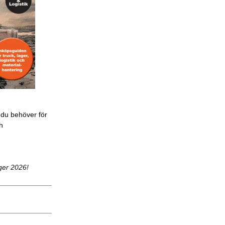
 du behöver för
ch
ger 2026!