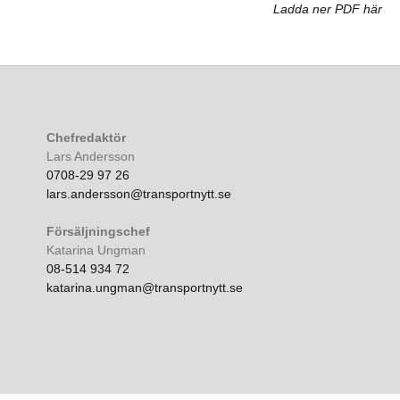
Ladda ner PDF här
Chefredaktör
Lars Andersson
0708-29 97 26
lars.andersson@transportnytt.se
Försäljningschef
Katarina Ungman
08-514 934 72
katarina.ungman@transportnytt.se