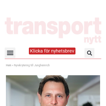
Klicka för nyhetsbrev
Truck- och lagerhandboken
Hem
»
Nyrekrytering till Jungheinrich