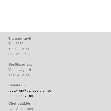
Transportnytt
Box 2082
169 02 Solna
08-514 934 00
Besöksadress
Vretenvägen 6
171 54 Solna
Redaktion
redaktion@transportnytt.se
transportnytt.se
Chefredaktör
Lars Andersson