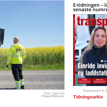
E-tidningen – l
senaste numre
Transportnytt nr 
Foto: Sara von
Tidningsarkiv
Platen/Ohlssons