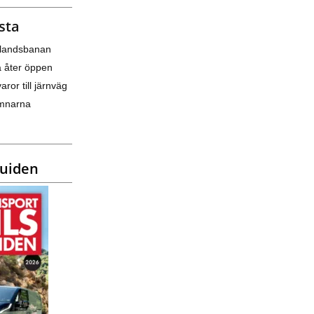
sta
nlandsbanan
a åter öppen
varor till järnväg
amnarna
guiden