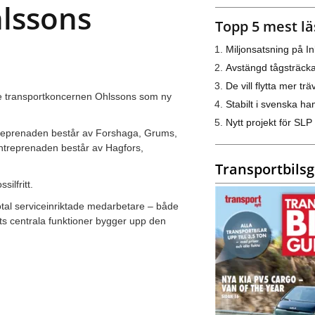
lssons
Topp 5 mest lä
Miljonsatsning på I
Avstängd tågsträck
De vill flytta mer trä
e transportkoncernen Ohlssons som ny
Stabilt i svenska h
Nytt projekt för SLP
treprenaden består av Forshaga, Grums,
ntreprenaden består av Hagfors,
Transportbils
ilfritt.
otal serviceinriktade medarbetare – både
ts centrala funktioner bygger upp den