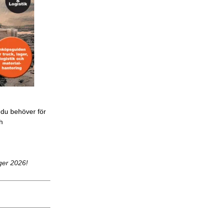
 du behöver för
ch
ger 2026!