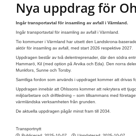
Nya uppdrag för Oh
Ingår transportavtal för insamling av avfall i Värmland.
Ingår transportavtal för insamling av avfall i Värmland.
Tio kommuner i Värmland har utsett den Landskrona-baserad
aktör för insamling av avfall, med start 2026 respektive 2027.
Uppdragen består av två delentreprenader, där den södra en
Hammarö, Kil (med option på Arvika och Eda). Den norra dele
Munkfors, Sunne och Torsby.
Samtliga fordon som används i uppdraget kommer att drivas foss
Uppdragen innebär att Ohlssons kommer att rekrytera ett tjug
miljöarbetare och driftledning – som tillsammans med företage
värmländska verksamheten från grunden.
De aktuella uppdragen pågår minst fram till 2034.
Transportnytt
Publicerad:
2025-10-07
Uppdaterad: 2025-10-07