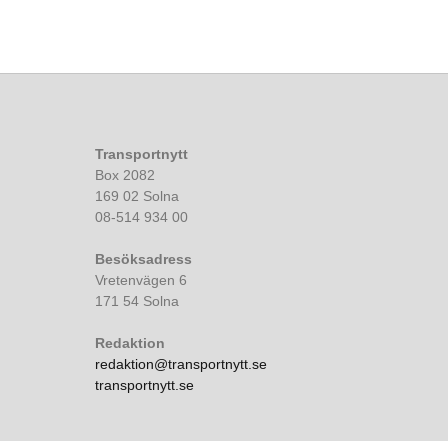
Transportnytt
Box 2082
169 02 Solna
08-514 934 00
Besöksadress
Vretenvägen 6
171 54 Solna
Redaktion
redaktion@transportnytt.se
transportnytt.se