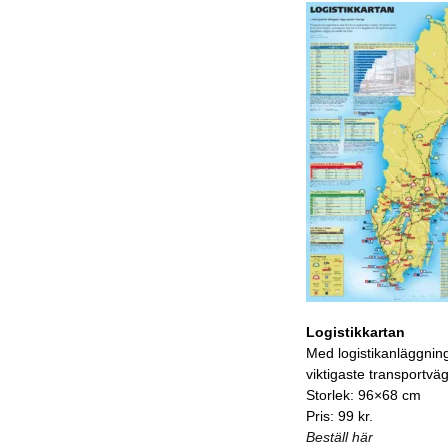
Logistikkartan
Med logistikanläggnin
viktigaste transportvä
Storlek: 96×68 cm
Pris: 99 kr.
Beställ här