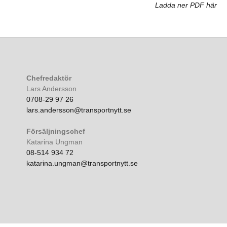
Ladda ner PDF här
Chefredaktör
Lars Andersson
0708-29 97 26
lars.andersson@transportnytt.se
Försäljningschef
Katarina Ungman
08-514 934 72
katarina.ungman@transportnytt.se