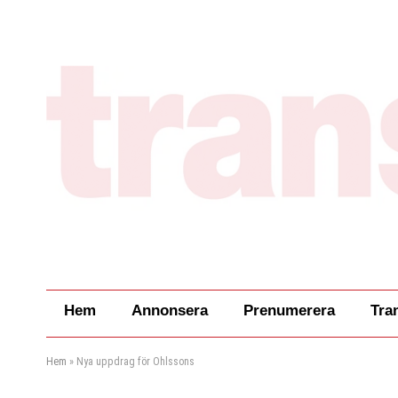
Hem
Annonsera
Prenumerera
Tra
Hem
»
Nya uppdrag för Ohlssons