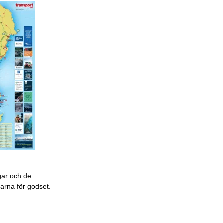
gar och de
garna för godset.