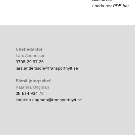
Ladda ner PDF här
Chefredaktör
Lars Andersson
0708-29 97 26
lars.andersson@transportnytt.se
Försäljningschef
Katarina Ungman
08-514 934 72
katarina.ungman@transportnytt.se