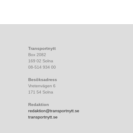
Transportnytt
Box 2082
169 02 Solna
08-514 934 00
Besöksadress
Vretenvägen 6
171 54 Solna
Redaktion
redaktion@transportnytt.se
transportnytt.se