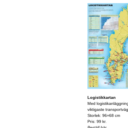
Logistikkartan
Med logistikanläggnin
viktigaste transportvä
Storlek: 96×68 cm
Pris: 99 kr.
Beställ här