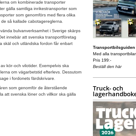
eglerna om kombinerade transporter
r gälla samtliga inrikestransporter som
ansporter som genomförs med flera olika
n de så kallade cabotagereglerna.
 använda bulvanverksamhet i Sverige skärps
et innebär att svenska transportföretag
a skäl och utländska fordon får enbart
Transportbilsguiden
Med alla transportbilar 
Pris 199:-
 av kör-och vilotider. Exempelvis ska
Beställ den här
eglerna om vägarbetstid efterlevs. Dessutom
sage i fordonets färdskrivare.
Truck- och
 våren som genomför de återstående
lagerhandbok
a att svenska löner och villkor ska gälla