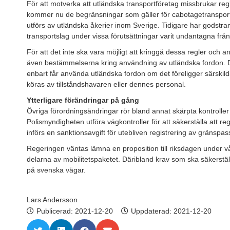
För att motverka att utländska transportföretag missbrukar r
kommer nu de begränsningar som gäller för cabotagetransporte
utförs av utländska åkerier inom Sverige. Tidigare har godstr
transportslag under vissa förutsättningar varit undantagna frå
För att det inte ska vara möjligt att kringgå dessa regler och
även bestämmelserna kring användning av utländska fordon. D
enbart får använda utländska fordon om det föreligger särskild
köras av tillståndshavaren eller dennes personal.
Ytterligare förändringar på gång
Övriga förordningsändringar rör bland annat skärpta kontroller
Polismyndigheten utföra vägkontroller för att säkerställa att r
införs en sanktionsavgift för utebliven registrering av gränspas
Regeringen väntas lämna en proposition till riksdagen under
delarna av mobilitetspaketet. Däribland krav som ska säkerställ
på svenska vägar.
Lars Andersson
Publicerad:
2021-12-20
Uppdaterad: 2021-12-20