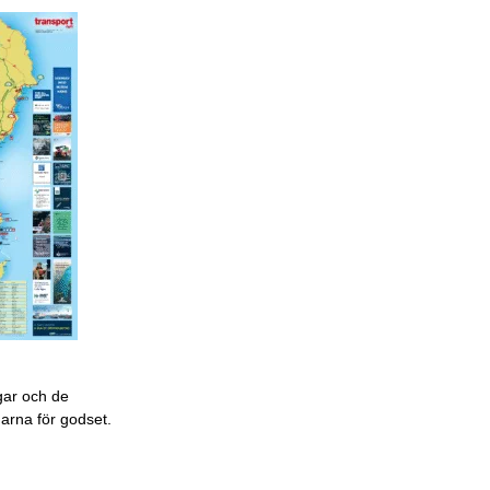
gar och de
garna för godset.