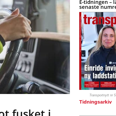
E-tidningen – l
senaste numre
Transportnytt nr 
Tidningsarkiv
t fusket i