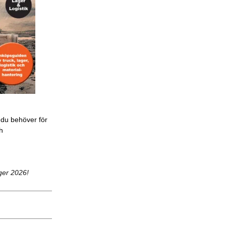
 du behöver för
ch
ger 2026!