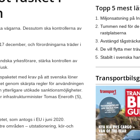
Topp 5 mest lä
n
Miljonsatsning på I
Tummen ned för de
ka vägarna. Dessutom ska kontrollerna av
rastplatserna
Avstängd tågsträck
 17 december, och förordningarna träder i
De vill flytta mer trä
Stabilt i svenska h
ändska yrkesförare, stärka kontrollen av
fusk.
Transportbils
etspaketet med krav på att svenska löner
etet genom skärpta regler för användningen
h ytterligare utökade sanktionsmöjligheter.
r infrastrukturminister Tomas Eneroth (S),
etet, som antogs i EU i juni 2020.
tre områden – utstationering, kör-och