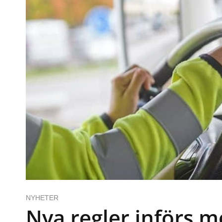
NYHETER
Nya regler införs mo