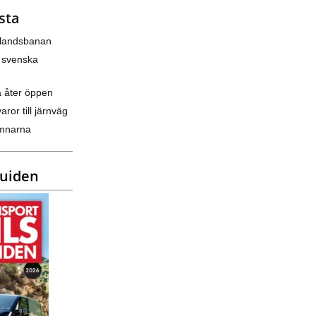
sta
nlandsbanan
 svenska
a åter öppen
varor till järnväg
amnarna
guiden