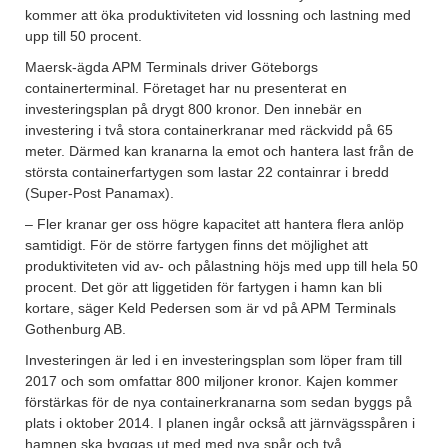
kommer att öka produktiviteten vid lossning och lastning med
upp till 50 procent.
Maersk-ägda APM Terminals driver Göteborgs
containerterminal. Företaget har nu presenterat en
investeringsplan på drygt 800 kronor. Den innebär en
investering i två stora containerkranar med räckvidd på 65
meter. Därmed kan kranarna la emot och hantera last från de
största containerfartygen som lastar 22 containrar i bredd
(Super-Post Panamax).
– Fler kranar ger oss högre kapacitet att hantera flera anlöp
samtidigt. För de större fartygen finns det möjlighet att
produktiviteten vid av- och pålastning höjs med upp till hela 50
procent. Det gör att liggetiden för fartygen i hamn kan bli
kortare, säger Keld Pedersen som är vd på APM Terminals
Gothenburg AB.
Investeringen är led i en investeringsplan som löper fram till
2017 och som omfattar 800 miljoner kronor. Kajen kommer
förstärkas för de nya containerkranarna som sedan byggs på
plats i oktober 2014. I planen ingår också att järnvägsspåren i
hamnen ska byggas ut med med nya spår och två