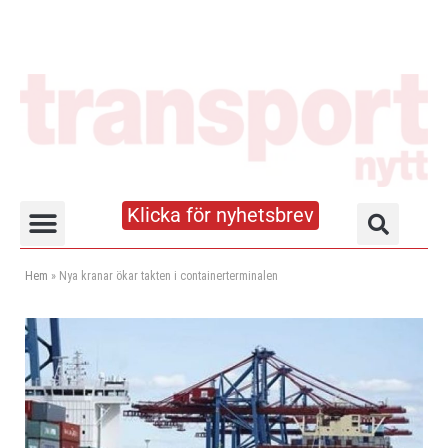
Klicka för nyhetsbrev
Truck- och lagerhandboken
Hem
»
Nya kranar ökar takten i containerterminalen