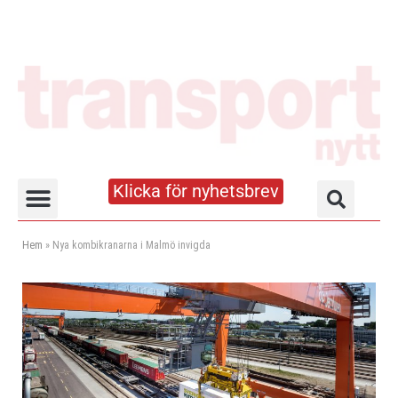
Klicka för nyhetsbrev
Truck- och lagerhandboken
Hem
»
Nya kombikranarna i Malmö invigda