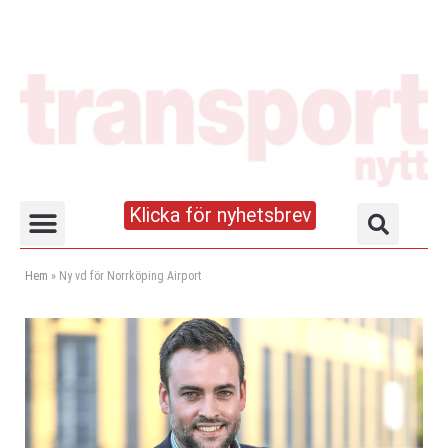
Klicka för nyhetsbrev
Truck- och lagerhandboken
Hem
»
Ny vd för Norrköping Airport