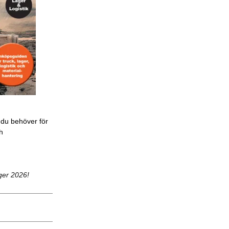
 du behöver för
ch
ger 2026!