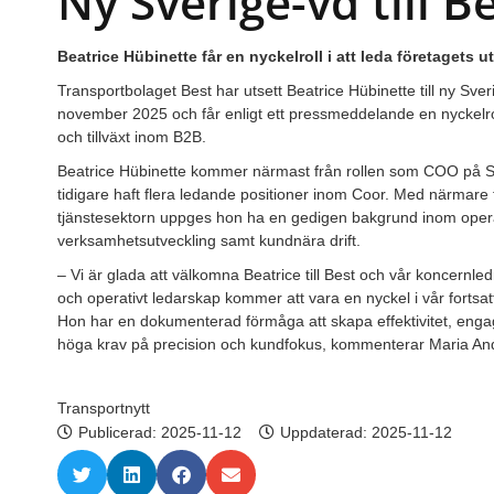
Ny Sverige-vd till B
Beatrice Hübinette får en nyckelroll i att leda företagets 
Transportbolaget Best har utsett Beatrice Hübinette till ny Sver
november 2025 och får enligt ett pressmeddelande en nyckelroll 
och tillväxt inom B2B.
Beatrice Hübinette kommer närmast från rollen som COO på S
tidigare haft flera ledande positioner inom Coor. Med närmare t
tjänstesektorn uppges hon ha en gedigen bakgrund inom operat
verksamhetsutveckling samt kundnära drift.
– Vi är glada att välkomna Beatrice till Best och vår koncernl
och operativt ledarskap kommer att vara en nyckel i vår fortsa
Hon har en dokumenterad förmåga att skapa effektivitet, eng
höga krav på precision och kundfokus, kommenterar Maria An
Transportnytt
Publicerad:
2025-11-12
Uppdaterad: 2025-11-12