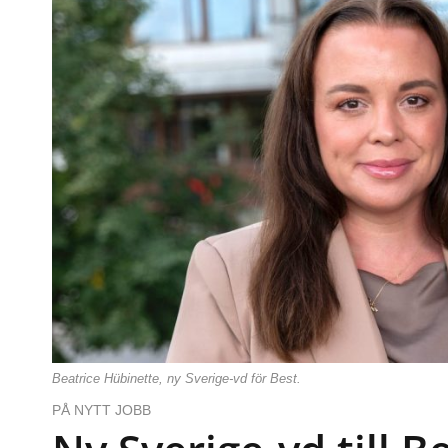
Beatrice Hübinette, ny Sverige-vd för Best.
PÅ NYTT JOBB