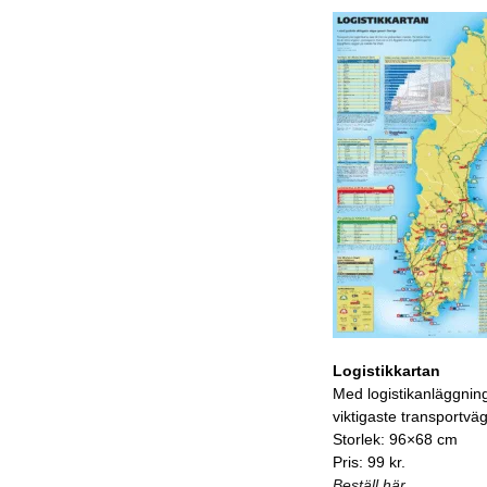
Logistikkartan
Med logistikanläggnin
viktigaste transportvä
Storlek: 96×68 cm
Pris: 99 kr.
Beställ här