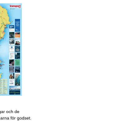
gar och de
garna för godset.