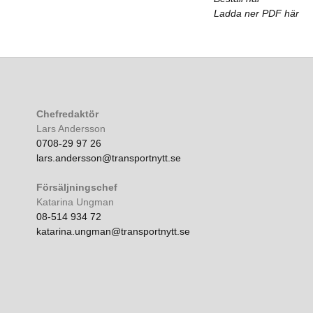
Ladda ner PDF här
Chefredaktör
Lars Andersson
0708-29 97 26
lars.andersson@transportnytt.se
Försäljningschef
Katarina Ungman
08-514 934 72
katarina.ungman@transportnytt.se