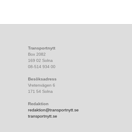
Transportnytt
Box 2082
169 02 Solna
08-514 934 00
Besöksadress
Vretenvägen 6
171 54 Solna
Redaktion
redaktion@transportnytt.se
transportnytt.se