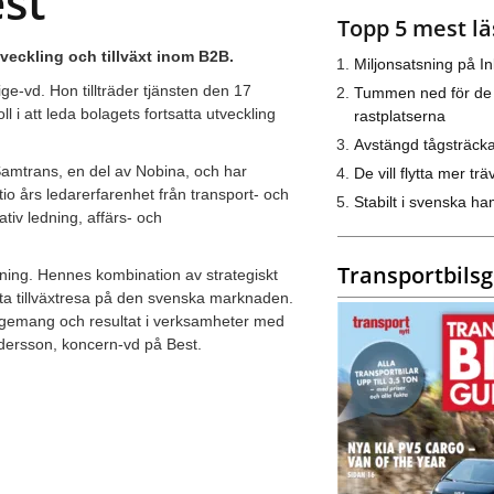
est
Topp 5 mest lä
utveckling och tillväxt inom B2B.
Miljonsatsning på I
ige-vd. Hon tillträder tjänsten den 17
Tummen ned för de
i att leda bolagets fortsatta utveckling
rastplatserna
Avstängd tågsträck
amtrans, en del av Nobina, och har
De vill flytta mer trä
io års ledarerfarenhet från transport- och
Stabilt i svenska h
iv ledning, affärs- och
Transportbils
edning. Hennes kombination av strategiskt
tta tillväxtresa på den svenska marknaden.
agemang och resultat i verksamheter med
dersson, koncern-vd på Best.