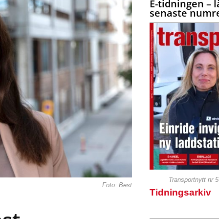
E-tidningen – l
senaste numre
Transportnytt nr 
Foto: Best
Tidningsarkiv