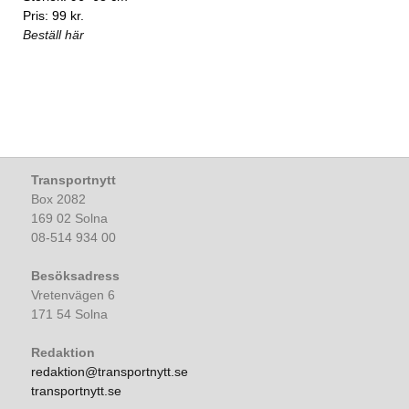
Pris: 99 kr.
Beställ här
Transportnytt
Box 2082
169 02 Solna
08-514 934 00
Besöksadress
Vretenvägen 6
171 54 Solna
Redaktion
redaktion@transportnytt.se
transportnytt.se