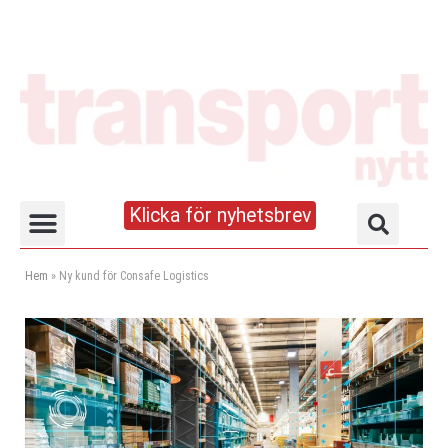
Klicka för nyhetsbrev
Truck- och lagerhandboken
Hem
»
Ny kund för Consafe Logistics