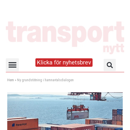
Klicka för nyhetsbrev
Truck- och lagerhandboken
Hem
»
Ny grundstötning i hamnavtalsdialogen