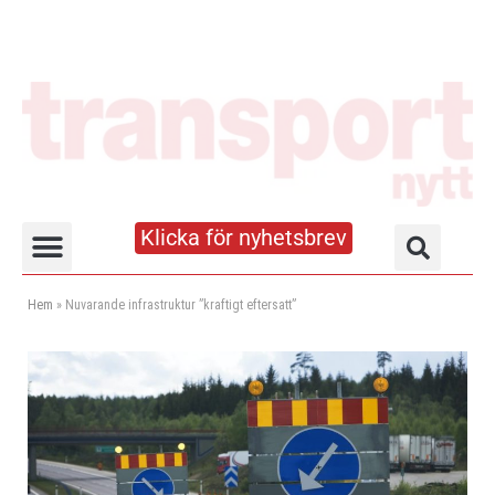
Klicka för nyhetsbrev
Truck- och lagerhandboken
Hem
»
Nuvarande infrastruktur ”kraftigt eftersatt”