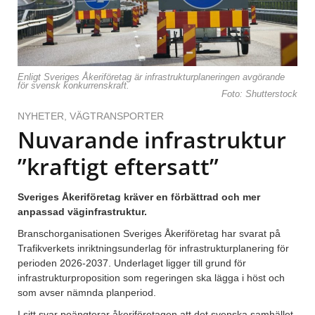
Enligt Sveriges Åkeriföretag är infrastrukturplaneringen avgörande
för svensk konkurrenskraft.
Foto: Shutterstock
NYHETER
,
VÄGTRANSPORTER
Nuvarande infrastruktur
”kraftigt eftersatt”
Sveriges Åkeriföretag kräver en förbättrad och mer
anpassad väginfrastruktur.
Branschorganisationen Sveriges Åkeriföretag har svarat på
Trafikverkets inriktningsunderlag för infrastrukturplanering för
perioden 2026-2037. Underlaget ligger till grund för
infrastrukturproposition som regeringen ska lägga i höst och
som avser nämnda planperiod.
I sitt svar poängterar åkeriföretagen att det svenska samhället