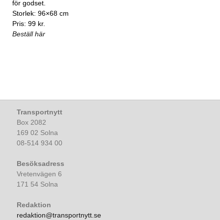
för godset.
Storlek: 96×68 cm
Pris: 99 kr.
Beställ här
Transportnytt
Box 2082
169 02 Solna
08-514 934 00
Besöksadress
Vretenvägen 6
171 54 Solna
Redaktion
redaktion@transportnytt.se