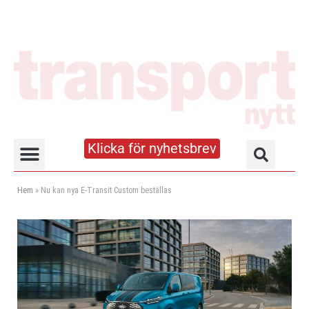
Klicka för nyhetsbrev
Truck- och lagerhandboken
Hem
»
Nu kan nya E-Transit Custom beställas