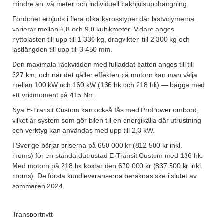
mindre än två meter och individuell bakhjulsupphängning.
Fordonet erbjuds i flera olika karosstyper där lastvolymerna
varierar mellan 5,8 och 9,0 kubikmeter. Vidare anges
nyttolasten till upp till 1 330 kg, dragvikten till 2 300 kg och
lastlängden till upp till 3 450 mm.
Den maximala räckvidden med fulladdat batteri anges till till
327 km, och när det gäller effekten på motorn kan man välja
mellan 100 kW och 160 kW (136 hk och 218 hk) — bägge med
ett vridmoment på 415 Nm.
Nya E-Transit Custom kan också fås med ProPower ombord,
vilket är system som gör bilen till en energikälla där utrustning
och verktyg kan användas med upp till 2,3 kW.
I Sverige börjar priserna på 650 000 kr (812 500 kr inkl.
moms) för en standardutrustad E-Transit Custom med 136 hk.
Med motorn på 218 hk kostar den 670 000 kr (837 500 kr inkl.
moms). De första kundleveranserna beräknas ske i slutet av
sommaren 2024.
Transportnytt