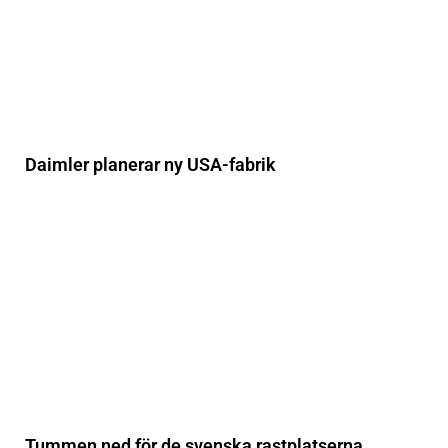
Daimler planerar ny USA-fabrik
Tummen ned för de svenska rastplatserna