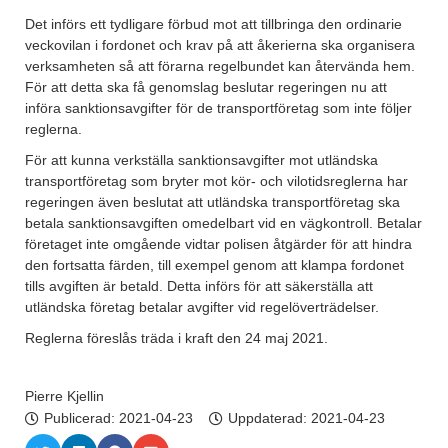
Det införs ett tydligare förbud mot att tillbringa den ordinarie
veckovilan i fordonet och krav på att åkerierna ska organisera
verksamheten så att förarna regelbundet kan återvända hem.
För att detta ska få genomslag beslutar regeringen nu att
införa sanktionsavgifter för de transportföretag som inte följer
reglerna.
För att kunna verkställa sanktionsavgifter mot utländska
transportföretag som bryter mot kör- och vilotidsreglerna har
regeringen även beslutat att utländska transportföretag ska
betala sanktionsavgiften omedelbart vid en vägkontroll. Betalar
företaget inte omgående vidtar polisen åtgärder för att hindra
den fortsatta färden, till exempel genom att klampa fordonet
tills avgiften är betald. Detta införs för att säkerställa att
utländska företag betalar avgifter vid regelöverträdelser.
Reglerna föreslås träda i kraft den 24 maj 2021.
Pierre Kjellin
Publicerad:
2021-04-23
Uppdaterad: 2021-04-23