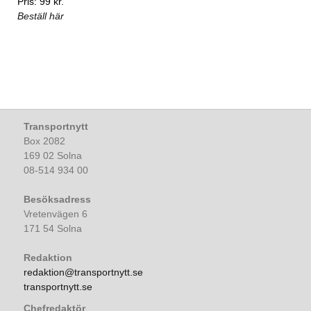
Pris: 99 kr.
Beställ här
Transportnytt
Box 2082
169 02 Solna
08-514 934 00
Besöksadress
Vretenvägen 6
171 54 Solna
Redaktion
redaktion@transportnytt.se
transportnytt.se
Chefredaktör