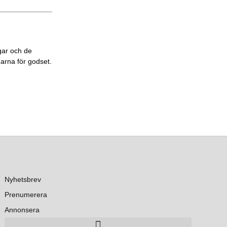
gar och de
garna för godset.
Nyhetsbrev
Prenumerera
Annonsera