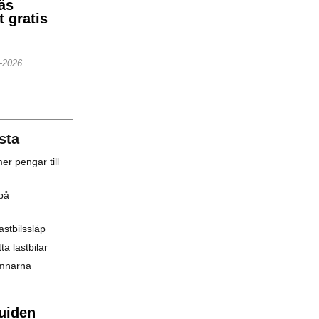
äs
 gratis
5-2026
sta
er pengar till
på
astbilssläp
ta lastbilar
amnarna
uiden