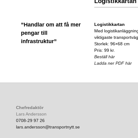
Logistikkartan
”Handlar om att få mer
Logistikkartan
Med logistikanläggnin
pengar till
viktigaste transportvä
infrastruktur”
Storlek: 96×68 cm
Pris: 99 kr.
Beställ här
Ladda ner PDF här
Chefredaktör
Lars Andersson
0708-29 97 26
lars.andersson@transportnytt.se