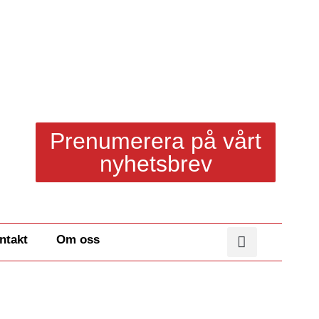
Prenumerera på vårt
nyhetsbrev
ntakt
Om oss