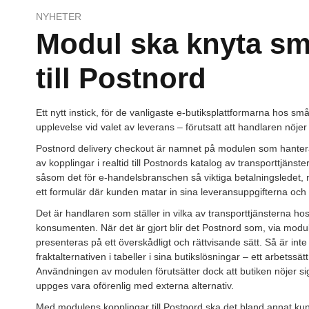
NYHETER
Modul ska knyta sm
till Postnord
Ett nytt instick, för de vanligaste e-butiksplattformarna hos s
upplevelse vid valet av leverans – förutsatt att handlaren nöje
Postnord delivery checkout är namnet på modulen som hanterar
av kopplingar i realtid till Postnords katalog av transporttjänst
såsom det för e-handelsbranschen så viktiga betalningsledet,
ett formulär där kunden matar in sina leveransuppgifterna och v
Det är handlaren som ställer in vilka av transporttjänsterna ho
konsumenten. När det är gjort blir det Postnord som, via module
presenteras på ett överskådligt och rättvisande sätt. Så är inte a
fraktalternativen i tabeller i sina butikslösningar – ett arbetss
Användningen av modulen förutsätter dock att butiken nöjer si
uppges vara oförenlig med externa alternativ.
Med modulens kopplingar till Postnord ska det bland annat kunna