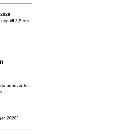
 2026
upp till 3,5 ton
n
 du behöver för
ch
ger 2026!