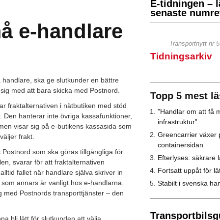
E-tidningen – l
senaste numret
å e-handlare
Transportnytt nr 
Tidningsarkiv
må handlare, ska ge slutkunder en bättre
r sig med att bara skicka med Postnord.
Topp 5 mest lä
 fraktalternativen i nätbutiken med stöd
”Handlar om att få m
er. Den hanterar inte övriga kassafunktioner,
infrastruktur”
 men visar sig på e-butikens kassasida som
Greencarrier växer 
äljer frakt.
containersidan
s Postnord som ska göras tillgängliga för
Efterlyses: säkrare l
n, svarar för att fraktalternativen
Fortsatt uppåt för lät
lltid fallet när handlare själva skriver in
ätt som annars är vanligt hos e-handlarna.
Stabilt i svenska h
g med Postnords transporttjänster – den
Transportbilsg
 bli lätt för slutkunden att välja