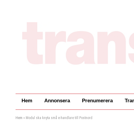
Hem
Annonsera
Prenumerera
Tra
Hem
»
Modul ska knyta små e-handlare till Postnord