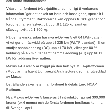
och andra standardlaster.
Vidare har fordonet två skjutdörrar som enligt tillverkarens
information ”gör det enkelt att lasta och lossa gods, speciellt i
trånga utrymmen”. Bakdörrarna kan öppnas till 180 grader och
fordonet har en lastvikt på upp till 1 125 kg samt en
släpvagnsvikt på 1 500 kg.
På den tekniska sidan har nya e-Deliver 5 ett 64 kWh-batteri,
vilket ger en räckvidd på upp till 335 km (WLTP blandad). Bilen
stödjer snabbladdning (DC) upp till 70 kW, vilket ger 80 %
laddning på 45 minuter samt hemmaladdning (AC) upp till 11
kW för laddning över natten.
Maxus e-Deliver 5 är byggd på den helt nya MILA-plattformen
(Modular Intelligent Lightweight Architecture), som är utvecklad
av Maxus.
Beträffande säkerheten har fordonet tilldelats Euro NCAP
Platinum.
Nya Maxus e-Deliver 5 lanseras till introduktionspriset 399.900
kronor (exkl moms) och de första fordonen beräknas komma
till Sverige i april.