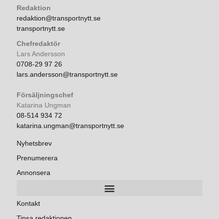
Redaktion
redaktion@transportnytt.se
transportnytt.se
Chefredaktör
Lars Andersson
0708-29 97 26
lars.andersson@transportnytt.se
Försäljningschef
Katarina Ungman
08-514 934 72
katarina.ungman@transportnytt.se
Nyhetsbrev
Prenumerera
Annonsera
Kontakt
Tipsa redaktionen