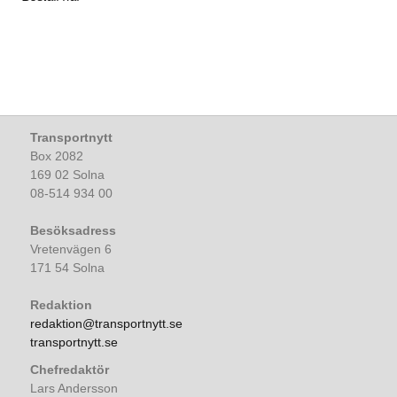
Transportnytt
Box 2082
169 02 Solna
08-514 934 00
Besöksadress
Vretenvägen 6
171 54 Solna
Redaktion
redaktion@transportnytt.se
transportnytt.se
Chefredaktör
Lars Andersson