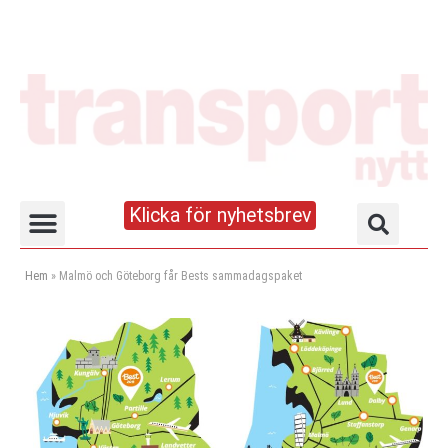
Klicka för nyhetsbrev
Truck- och lagerhandboken
Hem
»
Malmö och Göteborg får Bests sammadagspaket