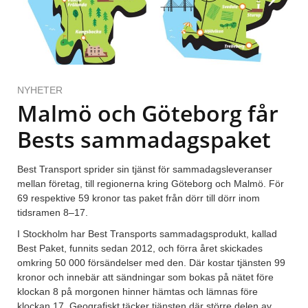
NYHETER
Malmö och Göteborg får
Bests sammadagspaket
Best Transport sprider sin tjänst för sammadagsleveranser
mellan företag, till regionerna kring Göteborg och Malmö. För
69 respektive 59 kronor tas paket från dörr till dörr inom
tidsramen 8–17.
I Stockholm har Best Transports sammadagsprodukt, kallad
Best Paket, funnits sedan 2012, och förra året skickades
omkring 50 000 försändelser med den. Där kostar tjänsten 99
kronor och innebär att sändningar som bokas på nätet före
klockan 8 på morgonen hinner hämtas och lämnas före
klockan 17. Geografiskt täcker tjänsten där större delen av