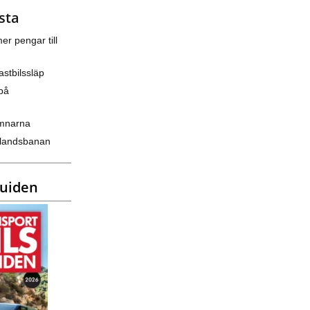
sta
er pengar till
astbilssläp
på
amnarna
nlandsbanan
guiden