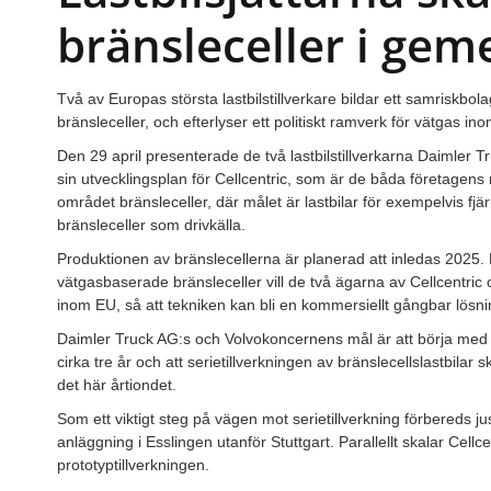
bränsleceller i ge
Två av Europas största lastbilstillverkare bildar ett samriskbo
bränsleceller, och efterlyser ett politiskt ramverk för vätgas in
Den 29 april presenterade de två lastbilstillverkarna Daimler
sin utvecklingsplan för Cellcentric, som är de båda företag
området bränsleceller, där målet är lastbilar för exempelvis f
bränsleceller som drivkälla.
Produktionen av bränslecellerna är planerad att inledas 2025.
vätgasbaserade bränsleceller vill de två ägarna av Cellcentric o
inom EU, så att tekniken kan bli en kommersiellt gångbar lösni
Daimler Truck AG:s och Volvokoncernens mål är att börja med k
cirka tre år och att serietillverkningen av bränslecellslastbilar
det här årtiondet.
Som ett viktigt steg på vägen mot serietillverkning förbereds jus
anläggning i Esslingen utanför Stuttgart. Parallellt skalar Cel
prototyptillverkningen.