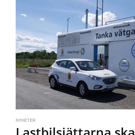
NYHETER
Lastbilsjättarna sk