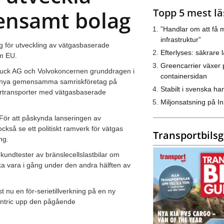
Topp 5 mest lä
mensamt bolag
”Handlar om att få m
infrastruktur”
lag för utveckling av vätgasbaserade
Efterlyses: säkrare l
om EU.
Greencarrier växer 
 Truck AG och Volvokoncernen grunddragen i
containersidan
ens nya gemensamma samriskföretag på
Stabilt i svenska h
järrtransporter med vätgasbaserade
Miljonsatsning på I
 För att påskynda lanseringen av
ckså se ett politiskt ramverk för vätgas
Transportbils
ng.
undtester av bränslecellslastbilar om
 ska vara i gång under den andra hälften av
t nu en för-serietillverkning på en ny
lcentric upp den pågående