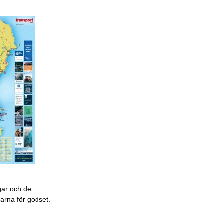
gar och de
garna för godset.