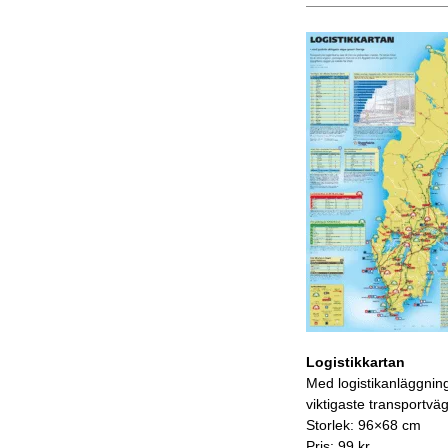
Logistikkartan
Med logistikanläggnin
viktigaste transportvä
Storlek: 96×68 cm
Pris: 99 kr.