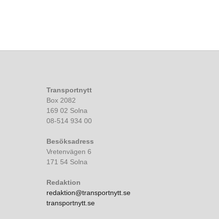
Transportnytt
Box 2082
169 02 Solna
08-514 934 00
Besöksadress
Vretenvägen 6
171 54 Solna
Redaktion
redaktion@transportnytt.se
transportnytt.se