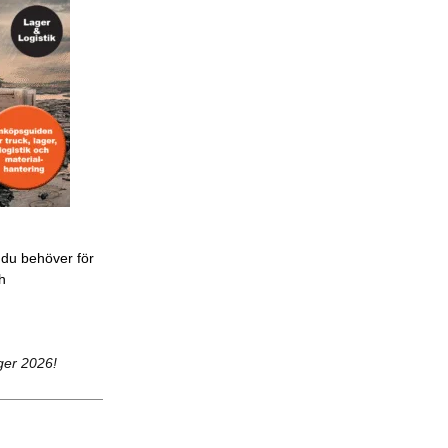
 du behöver för
ch
ger 2026!