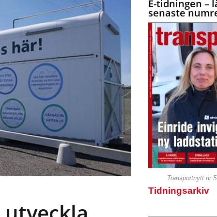
E-tidningen – l
senaste numre
Transportnytt nr 
Tidningsarkiv
a utveckla