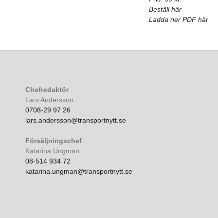
Beställ här
Ladda ner PDF här
Chefredaktör
Lars Andersson
0708-29 97 26
lars.andersson@transportnytt.se
Försäljningschef
Katarina Ungman
08-514 934 72
katarina.ungman@transportnytt.se