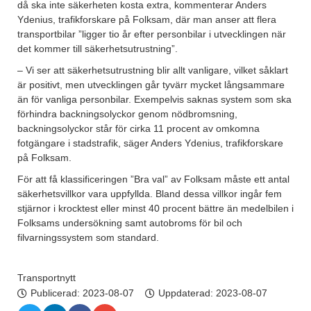
då ska inte säkerheten kosta extra, kommenterar Anders
Ydenius, trafikforskare på Folksam, där man anser att flera
transportbilar ”ligger tio år efter personbilar i utvecklingen när
det kommer till säkerhetsutrustning”.
– Vi ser att säkerhetsutrustning blir allt vanligare, vilket såklart
är positivt, men utvecklingen går tyvärr mycket långsammare
än för vanliga personbilar. Exempelvis saknas system som ska
förhindra backningsolyckor genom nödbromsning,
backningsolyckor står för cirka 11 procent av omkomna
fotgängare i stadstrafik, säger Anders Ydenius, trafikforskare
på Folksam.
För att få klassificeringen ”Bra val” av Folksam måste ett antal
säkerhetsvillkor vara uppfyllda. Bland dessa villkor ingår fem
stjärnor i krocktest eller minst 40 procent bättre än medelbilen i
Folksams undersökning samt autobroms för bil och
filvarningssystem som standard.
Transportnytt
Publicerad:
2023-08-07
Uppdaterad: 2023-08-07