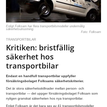
Enligt Folksam har flera transportbilsmodeller undermålig
säkerhetsutrustning.
Foto: Folksam
TRANSPORTBILAR
Kritiken: bristfällig
säkerhet hos
transportbilar
Endast en handfull transportbilar uppfyller
försäkringsbolaget Folksams säkerhetskriterier.
Det är stora säkerhetsskillnader mellan person- och
transportbilar — det uppger försäkringsbolaget Folksam som
nyligen granskat säkerheten hos nya transportbilar.
Enligt Folksam är det bara sex av 41 transportbilsmodeller