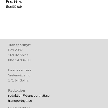
Pris: 99 kr.
Beställ här
Transportnytt
Box 2082
169 02 Solna
08-514 934 00
Besöksadress
Vretenvägen 6
171 54 Solna
Redaktion
redaktion@transportnytt.se
transportnytt.se