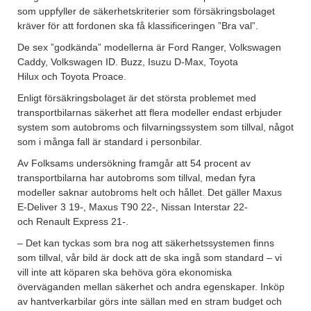
som uppfyller de säkerhetskriterier som försäkringsbolaget
kräver för att fordonen ska få klassificeringen ”Bra val”.
De sex ”godkända” modellerna är Ford Ranger, Volkswagen
Caddy, Volkswagen ID. Buzz, Isuzu D-Max, Toyota
Hilux och Toyota Proace.
Enligt försäkringsbolaget är det största problemet med
transportbilarnas säkerhet att flera modeller endast erbjuder
system som autobroms och filvarningssystem som tillval, något
som i många fall är standard i personbilar.
Av Folksams undersökning framgår att 54 procent av
transportbilarna har autobroms som tillval, medan fyra
modeller saknar autobroms helt och hållet. Det gäller Maxus
E-Deliver 3 19-, Maxus T90 22-, Nissan Interstar 22-
och Renault Express 21-.
– Det kan tyckas som bra nog att säkerhetssystemen finns
som tillval, vår bild är dock att de ska ingå som standard – vi
vill inte att köparen ska behöva göra ekonomiska
överväganden mellan säkerhet och andra egenskaper. Inköp
av hantverkarbilar görs inte sällan med en stram budget och