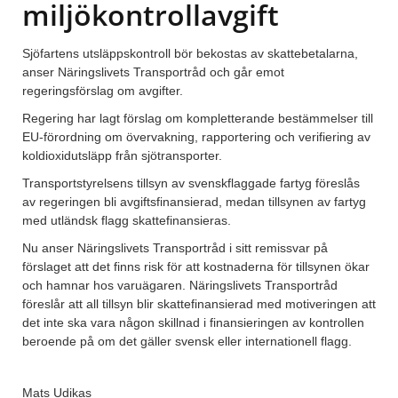
miljökontrollavgift
Sjöfartens utsläppskontroll bör bekostas av skattebetalarna,
anser Näringslivets Transportråd och går emot
regeringsförslag om avgifter.
Regering har lagt förslag om kompletterande bestämmelser till
EU-förordning om övervakning, rapportering och verifiering av
koldioxidutsläpp från sjötransporter.
Transportstyrelsens tillsyn av svenskflaggade fartyg föreslås
av regeringen bli avgiftsfinansierad, medan tillsynen av fartyg
med utländsk flagg skattefinansieras.
Nu anser Näringslivets Transportråd i sitt remissvar på
förslaget att det finns risk för att kostnaderna för tillsynen ökar
och hamnar hos varuägaren. Näringslivets Transportråd
föreslår att all tillsyn blir skattefinansierad med motiveringen att
det inte ska vara någon skillnad i finansieringen av kontrollen
beroende på om det gäller svensk eller internationell flagg.
Mats Udikas