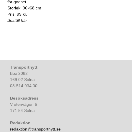
för godset.
Storlek: 96×68 cm
Pris: 99 kr.
Beställ här
Transportnytt
Box 2082
169 02 Solna
08-514 934 00
Besöksadress
Vretenvägen 6
171 54 Solna
Redaktion
redaktion@transportnytt.se