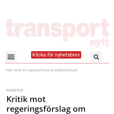
Klicka för nyhetsbrev
Truck- och lagerhandboken
Hem
»
Kritik mot regeringsförslag om miljökontrollavgift
NYHETER
Kritik mot
regeringsförslag om