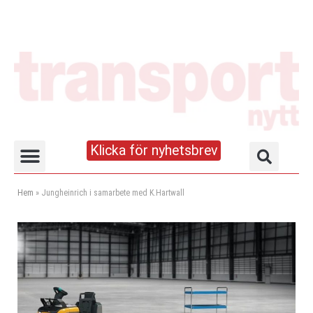
Klicka för nyhetsbrev
Truck- och lagerhandboken
Hem
»
Jungheinrich i samarbete med K.Hartwall