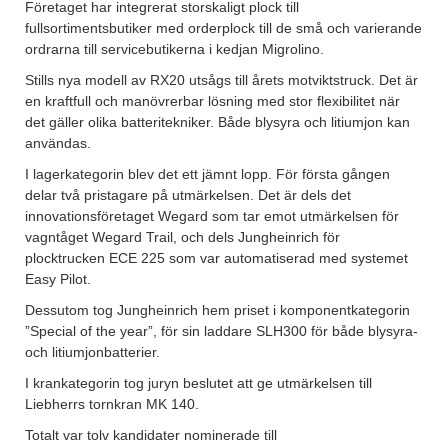
Företaget har integrerat storskaligt plock till
fullsortimentsbutiker med orderplock till de små och varierande
ordrarna till servicebutikerna i kedjan Migrolino.
Stills nya modell av RX20 utsågs till årets motviktstruck. Det är
en kraftfull och manövrerbar lösning med stor flexibilitet när
det gäller olika batteritekniker. Både blysyra och litiumjon kan
användas.
I lagerkategorin blev det ett jämnt lopp. För första gången
delar två pristagare på utmärkelsen. Det är dels det
innovationsföretaget Wegard som tar emot utmärkelsen för
vagntåget Wegard Trail, och dels Jungheinrich för
plocktrucken ECE 225 som var automatiserad med systemet
Easy Pilot.
Dessutom tog Jungheinrich hem priset i komponentkategorin
”Special of the year”, för sin laddare SLH300 för både blysyra-
och litiumjonbatterier.
I krankategorin tog juryn beslutet att ge utmärkelsen till
Liebherrs tornkran MK 140.
Totalt var tolv kandidater nominerade till