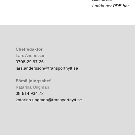
Ladda ner PDF här
Chefredaktör
Lars Andersson
0708-29 97 26
lars.andersson@transportnytt.se
Försäljningschef
Katarina Ungman
08-514 934 72
katarina.ungman@transportnytt.se