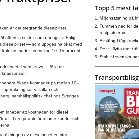
Topp 5 mest lä
Miljonsatsning på I
Tummen ned för de
saken är det stegrande dieselpriset.
rastplatserna
 offentlig sektor som näringsliv. Enligt
Avstängd tågsträck
a dieselpriset — som uppges ha ökat med
De vill flytta mer trä
av fraktkostnader på mellan 10–15 procent
Stabilt i svenska h
rivmedel som krävs till följd av
arknadspriser.
Transportbils
 innebära ökade kostnader på mellan 10–
r uppräkning ser vi sällan och
gberg, samhällspolitisk chef hos Sveriges
m innebär att kostnaden för diesel
r alltid en garanti för att inte kunder och
serna.
a ökningen av dieselpriset en stor