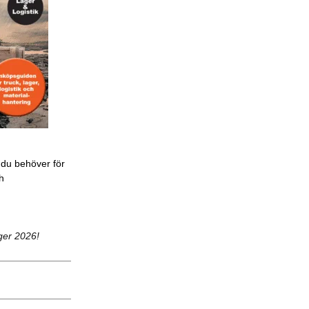
 du behöver för
ch
ger 2026!