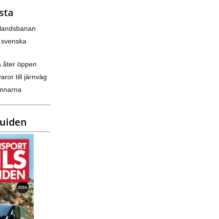
sta
nlandsbanan
 svenska
a åter öppen
varor till järnväg
amnarna
guiden