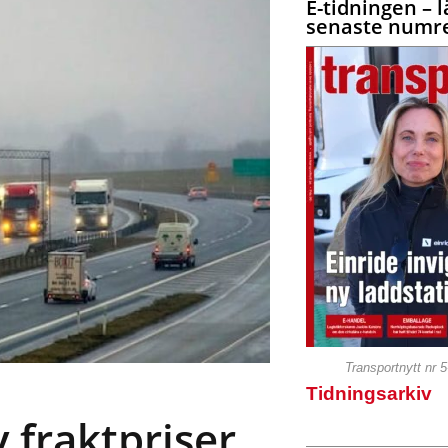
E-tidningen – l
senaste numre
Transportnytt nr 
Tidningsarkiv
 fraktpriser