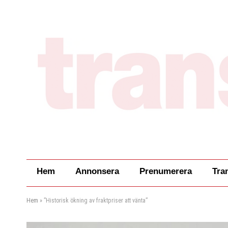
Hem
Annonsera
Prenumerera
Tra
Hem
»
”Historisk ökning av fraktpriser att vänta”