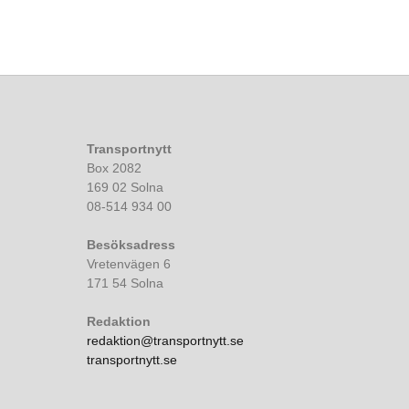
Transportnytt
Box 2082
169 02 Solna
08-514 934 00
Besöksadress
Vretenvägen 6
171 54 Solna
Redaktion
redaktion@transportnytt.se
transportnytt.se