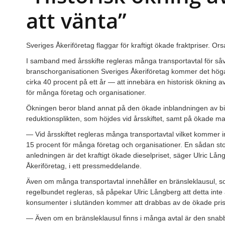
att vänta”
Sveriges Åkeriföretag flaggar för kraftigt ökade fraktpriser. Or
I samband med årsskifte regleras många transportavtal för såväl
branschorganisationen Sveriges Åkeriföretag kommer det hög
cirka 40 procent på ett år — att innebära en historisk ökning 
för många företag och organisationer.
Ökningen beror bland annat på den ökade inblandningen av biod
reduktionsplikten, som höjdes vid årsskiftet, samt på ökade m
— Vid årsskiftet regleras många transportavtal vilket kommer
15 procent för många företag och organisationer. En sådan sto
anledningen är det kraftigt ökade dieselpriset, säger Ulric Lån
Åkeriföretag, i ett pressmeddelande.
Även om många transportavtal innehåller en bränsleklausul, so
regelbundet regleras, så påpekar Ulric Långberg att detta inte ä
konsumenter i slutänden kommer att drabbas av de ökade pri
— Även om en bränsleklausul finns i många avtal är den snabb