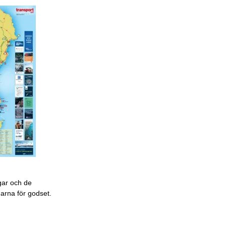
gar och de
garna för godset.