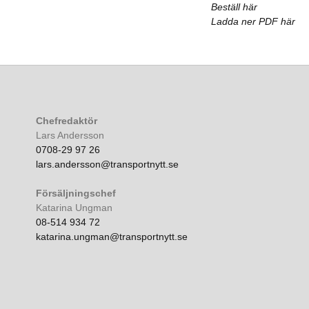
Beställ här
Ladda ner PDF här
Chefredaktör
Lars Andersson
0708-29 97 26
lars.andersson@transportnytt.se
Försäljningschef
Katarina Ungman
08-514 934 72
katarina.ungman@transportnytt.se