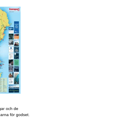
gar och de
garna för godset.