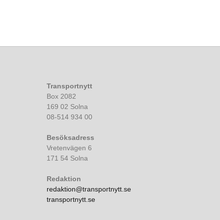
Transportnytt
Box 2082
169 02 Solna
08-514 934 00
Besöksadress
Vretenvägen 6
171 54 Solna
Redaktion
redaktion@transportnytt.se
transportnytt.se