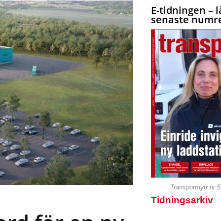
E-tidningen – l
senaste numre
Transportnytt nr 
Tidningsarkiv