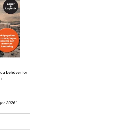
 du behöver för
ch
ger 2026!