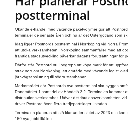
Här planerar Postn
postterminal
Ökande e-handel med växande paketvolymer gör att Postnord u
terminaler de senaste åren och nu är det Östergötland som sk
Idag ligger Postnords postterminal i Norrköping vid Norra P
att utöka verksamheten i Norrköping sammanfaller med att god
framtida stadsutveckling påverkar dagens förutsättningar för p
Därför står Postnord nu i begrepp att köpa mark för att uppf
strax norr om Norrköping, ett område med växande logistikver
järnvägsanslutning till södra stambanan.
Markområdet där Postnords nya postterminal ska byggas omfat
Randmärket 1 samt del av Händelö 2:2. Terminalen kommer at
distributionsverksamhet. Utöver distributionsverksamheten vi
driver Postnord även flera tredjepartslager i staden.
Terminalen planeras att stå klar under slutet av 2023 och kan
150 nya jobbtillfällen.