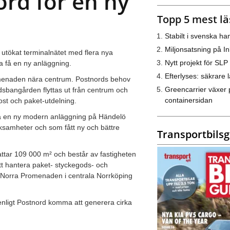
ord för en ny
Topp 5 mest lä
Stabilt i svenska h
Miljonsatsning på I
tökat terminalnätet med flera nya
Nytt projekt för SLP
a få en ny anläggning.
Efterlyses: säkrare l
romenaden nära centrum. Postnords behov
Greencarrier växer 
sbangården flyttas ut från centrum och
containersidan
ost och paket-utdelning.
öra en ny modern anläggning på Händelö
ksamheter och som fått ny och bättre
Transportbils
tar 109 000 m² och består av fastigheten
t hantera paket- styckegods- och
d Norra Promenaden i centrala Norrköping
 enligt Postnord komma att generera cirka