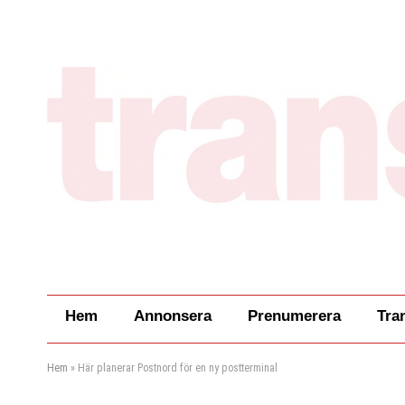
Hem
Annonsera
Prenumerera
Tra
Hem
»
Här planerar Postnord för en ny postterminal