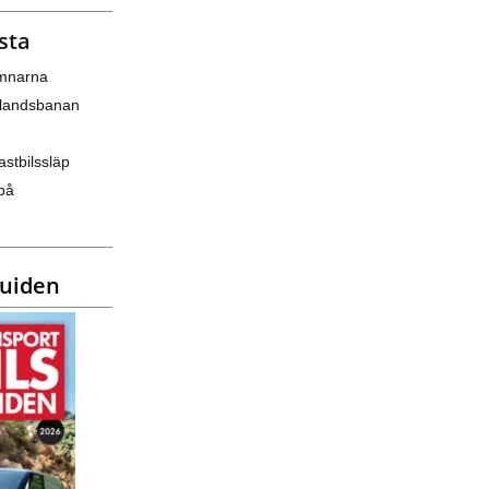
sta
amnarna
nlandsbanan
astbilssläp
på
guiden