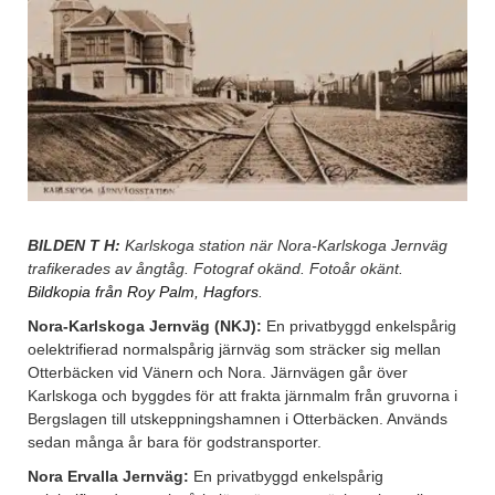
BILDEN T H:
Karlskoga station när Nora-Karlskoga Jernväg
trafikerades av ångtåg. Fotograf okänd. Fotoår okänt.
Bildkopia från Roy Palm, Hagfors
.
Nora-Karlskoga Jernväg (NKJ):
En privatbyggd enkelspårig
oelektrifierad normalspårig järnväg som sträcker sig mellan
Otterbäcken vid Vänern och Nora. Järnvägen går över
Karlskoga och byggdes för att frakta järnmalm från gruvorna i
Bergslagen till utskeppningshamnen i Otterbäcken. Används
sedan många år bara för godstransporter.
Nora Ervalla Jernväg:
En privatbyggd enkelspårig