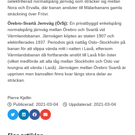
oelektrifierad normalspårig järnväg som sträcker sig mellan
Nora och Ervalla, där banan ansluter till Mälarbanans gamla
sträckning över Frövi.
Örebro-Svartå Jernväg (ÖrSj):
En privatbyggd enkelspårig
normalspårig järnväg mellan Örebro och Svartå vid
Värmlandsbanan. Järnvägen köptes av staten 1907 och
elektrifierades 1937. Periodvis gick nattåg Oslo–Stockholm på
banan för att slippa vända mitt i natten i Laxå, eftersom
Värmlandsbanan då fortfarande anslöt till Laxå från öster
(vilket medförde att alla tåg mellan Stockholm och Oslo var
tvungna att vända i Laxå). Järnvägen mellan Örebro Svartå är
uppriven men banvallen finns kvar längs stora delar av
sträckan.
Pierre Kjellin
Publicerad:
2021-03-04
Uppdaterad: 2021-03-04