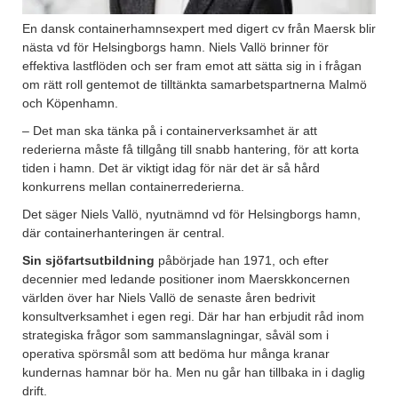
En dansk containerhamnsexpert med digert cv från Maersk blir
nästa vd för Helsingborgs hamn. Niels Vallö brinner för
effektiva lastflöden och ser fram emot att sätta sig in i frågan
om rätt roll gentemot de tilltänkta samarbetspartnerna Malmö
och Köpenhamn.
– Det man ska tänka på i containerverksamhet är att
rederierna måste få tillgång till snabb hantering, för att korta
tiden i hamn. Det är viktigt idag för när det är så hård
konkurrens mellan containerrederierna.
Det säger Niels Vallö, nyutnämnd vd för Helsingborgs hamn,
där containerhanteringen är central.
Sin sjöfartsutbildning
påbörjade han 1971, och efter
decennier med ledande positioner inom Maerskkoncernen
världen över har Niels Vallö de senaste åren bedrivit
konsultverksamhet i egen regi. Där har han erbjudit råd inom
strategiska frågor som sammanslagningar, såväl som i
operativa spörsmål som att bedöma hur många kranar
kundernas hamnar bör ha. Men nu går han tillbaka in i daglig
drift.