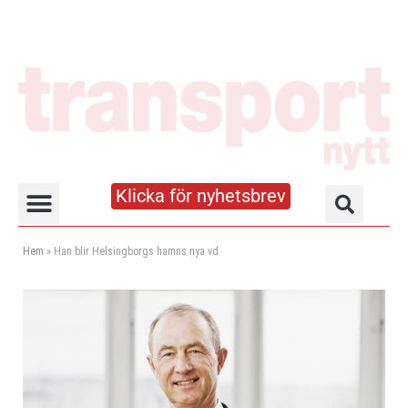
Klicka för nyhetsbrev
Truck- och lagerhandboken
Hem
»
Han blir Helsingborgs hamns nya vd