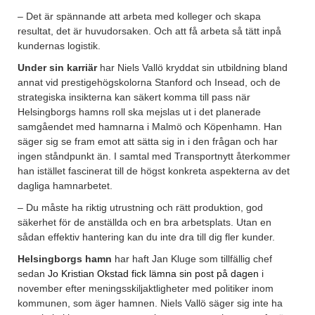
– Det är spännande att arbeta med kolleger och skapa
resultat, det är huvudorsaken. Och att få arbeta så tätt inpå
kundernas logistik.
Under sin karriär
har Niels Vallö kryddat sin utbildning bland
annat vid prestigehögskolorna Stanford och Insead, och de
strategiska insikterna kan säkert komma till pass när
Helsingborgs hamns roll ska mejslas ut i det planerade
samgåendet med hamnarna i Malmö och Köpenhamn. Han
säger sig se fram emot att sätta sig in i den frågan och har
ingen ståndpunkt än. I samtal med Transportnytt återkommer
han istället fascinerat till de högst konkreta aspekterna av det
dagliga hamnarbetet.
– Du måste ha riktig utrustning och rätt produktion, god
säkerhet för de anställda och en bra arbetsplats. Utan en
sådan effektiv hantering kan du inte dra till dig fler kunder.
Helsingborgs hamn
har haft Jan Kluge som tillfällig chef
sedan
Jo Kristian Okstad fick lämna sin post på dagen
i
november efter meningsskiljaktligheter med politiker inom
kommunen, som äger hamnen. Niels Vallö säger sig inte ha