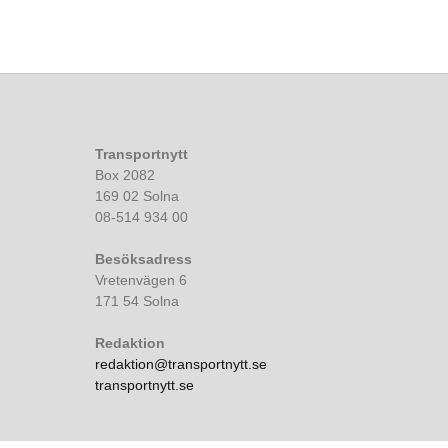
Transportnytt
Box 2082
169 02 Solna
08-514 934 00
Besöksadress
Vretenvägen 6
171 54 Solna
Redaktion
redaktion@transportnytt.se
transportnytt.se