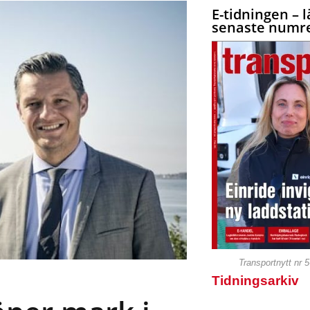
E-tidningen – l
senaste numre
Transportnytt nr 
Tidningsarkiv