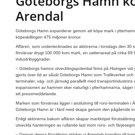
Göteborgs Hamn kö
Arendal
Göteborgs Hamn expanderar genom att köpa mark i ytterhamnar
köpeskillingen 475 miljoner kronor.
Affären, som undertecknades av aktörerna i torsdags den 30
förvärvar drygt 100 000 kvm mark, en vattenareal på cirka 69 
industribyggnader.
– Göteborgs hamns utvecklingspotential finns på Hisingen vid
gjorts över tid av såväl Göteborgs Hamn som Trafikverket och T
terminaler, väg- och järnväg parallellt med transportindustrins u
expansionen av hamnen sker naturligt i ytterhamnarna, säger 
ett pressmeddelande.
Marken som förvärvas ligger i anslutning till roro-terminalen i
Göteborgs Hamn är i färd med skapa genom den pågående inv
Enligt aktörerna bakom affären skapar markköpet förutsättning
utveckla hanteringen av rullande last inom roro- och färjesegm
– Genom denna försäljning stärker vi Arendals koppling till 