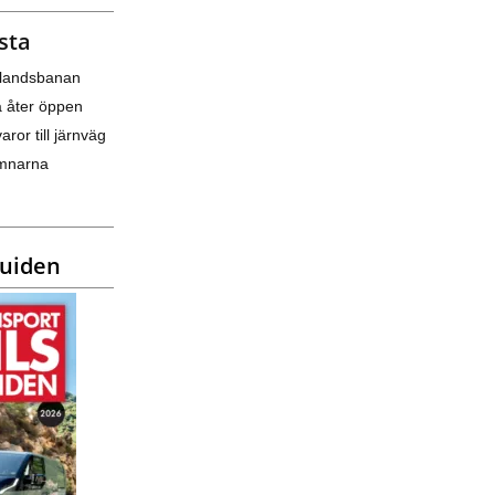
sta
nlandsbanan
a åter öppen
varor till järnväg
amnarna
guiden