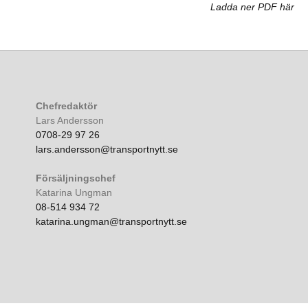
Ladda ner PDF här
Chefredaktör
Lars Andersson
0708-29 97 26
lars.andersson@transportnytt.se
Försäljningschef
Katarina Ungman
08-514 934 72
katarina.ungman@transportnytt.se