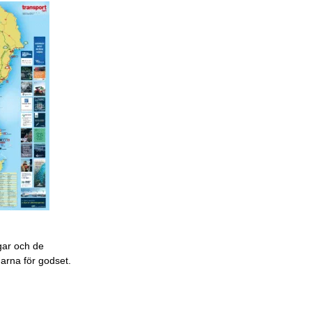
gar och de
garna för godset.