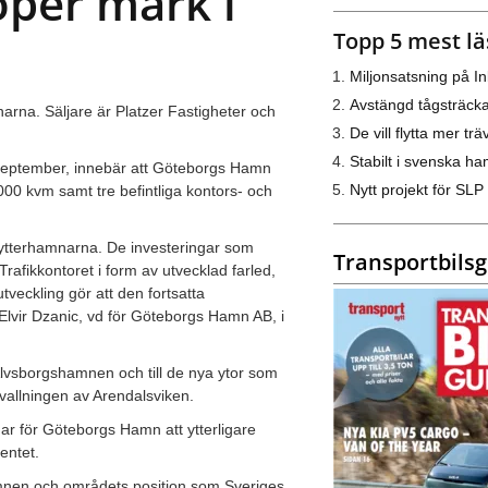
per mark i
Topp 5 mest lä
Miljonsatsning på I
Avstängd tågsträck
na. Säljare är Platzer Fastigheter och
De vill flytta mer trä
Stabilt i svenska h
 september, innebär att Göteborgs Hamn
Nytt projekt för SLP
000 kvm samt tre befintliga kontors- och
 ytterhamnarna. De investeringar som
Transportbils
rafikkontoret i form av utvecklad farled,
tveckling gör att den fortsatta
Elvir Dzanic, vd för Göteborgs Hamn AB, i
 Älvsborgshamnen och till de nya ytor som
allningen av Arendalsviken.
ar för Göteborgs Hamn att ytterligare
entet.
hamnen och områdets position som Sveriges