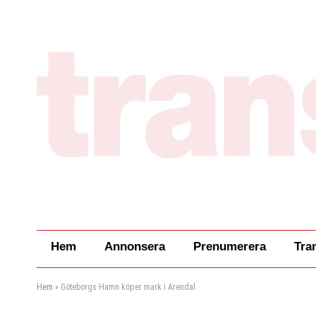
Hem
Annonsera
Prenumerera
Tra
Hem
»
Göteborgs Hamn köper mark i Arendal