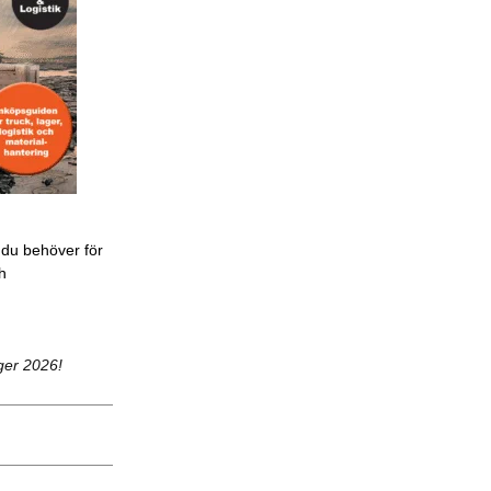
 du behöver för
ch
ger 2026!