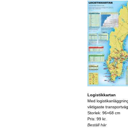
Logistikkartan
Med logistikanläggnin
viktigaste transportvä
Storlek: 96×68 cm
Pris: 99 kr.
Beställ här