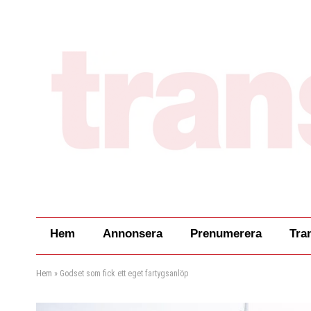
Hem
Annonsera
Prenumerera
Tra
Hem
»
Godset som fick ett eget fartygsanlöp