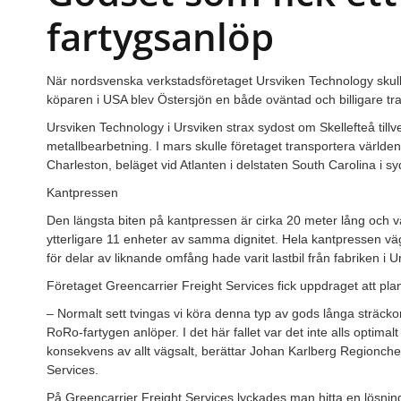
fartygsanlöp
När nordsvenska verkstadsföretaget Ursviken Technology skulle 
köparen i USA blev Östersjön en både oväntad och billigare tr
Ursviken Technology i Ursviken strax sydost om Skellefteå tillv
metallbearbetning. I mars skulle företaget transportera världen
Charleston, beläget vid Atlanten i delstaten South Carolina i s
Kantpressen
Den längsta biten på kantpressen är cirka 20 meter lång och v
ytterligare 11 enheter av samma dignitet. Hela kantpressen vä
för delar av liknande omfång hade varit lastbil från fabriken i 
Företaget Greencarrier Freight Services fick uppdraget att pl
– Normalt sett tvingas vi köra denna typ av gods långa sträckor
RoRo-fartygen anlöper. I det här fallet var det inte alls optima
konsekvens av allt vägsalt, berättar Johan Karlberg Regionche
Services.
På Greencarrier Freight Services lyckades man hitta en lösning