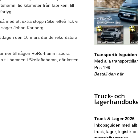
hamn, tio kilometer från fabriken, till
fartyg:
å med ett extra stopp i Skellefteå fick vi
ut, säger Johan Karlberg.
iddagen den 16 mars där de rekordstora
bilar ner till någon RoRo-hamn i södra
Transportbilsguiden
n till hamnen i Skelleftehamn, där lasten
Med alla transportbilar 
Pris 199:-
Beställ den här
Truck- och
lagerhandbok
Truck & Lager 2026
Inköpsguiden med allt
truck, lager, logistik o
materialhantering.