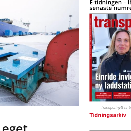
E-tidningen – l
senaste numre
Transportnytt nr 
Tidningsarkiv
 eget