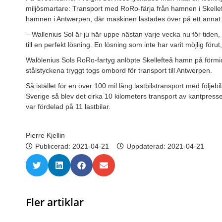
miljösmartare: Transport med RoRo-färja från hamnen i Skellefte
hamnen i Antwerpen, där maskinen lastades över på ett annat 
– Wallenius Sol är ju här uppe nästan varje vecka nu för tiden, s
till en perfekt lösning. En lösning som inte har varit möjlig för
Walölenius Sols RoRo-fartyg anlöpte Skellefteå hamn på förm
stålstyckena tryggt togs ombord för transport till Antwerpen.
Så istället för en över 100 mil lång lastbilstransport med följe
Sverige så blev det cirka 10 kilometers transport av kantpresse
var fördelad på 11 lastbilar.
Pierre Kjellin
Publicerad:
2021-04-21
Uppdaterad: 2021-04-21
Fler artiklar