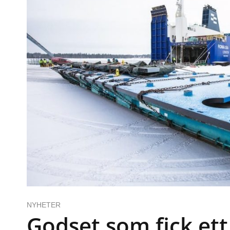
NYHETER
Godset som fick ett