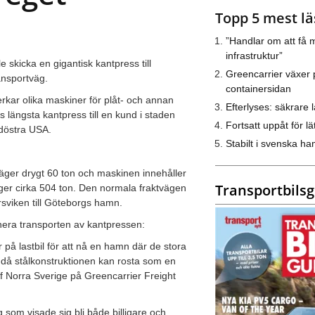
Topp 5 mest lä
”Handlar om att få m
infrastruktur”
skicka en gigantisk kantpress till
Greencarrier växer 
ansportväg.
containersidan
erkar olika maskiner för plåt- och annan
Efterlyses: säkrare l
s längsta kantpress till en kund i staden
Fortsatt uppåt för lät
ydöstra USA.
Stabilt i svenska h
äger drygt 60 ton och maskinen innehåller
Transportbils
ger cirka 504 ton. Den normala fraktvägen
Ursviken till Göteborgs hamn.
anera transporten av kantpressen:
 på lastbil för att nå en hamn där de stora
lt då stålkonstruktionen kan rosta som en
f Norra Sverige på Greencarrier Freight
 som visade sig bli både billigare och