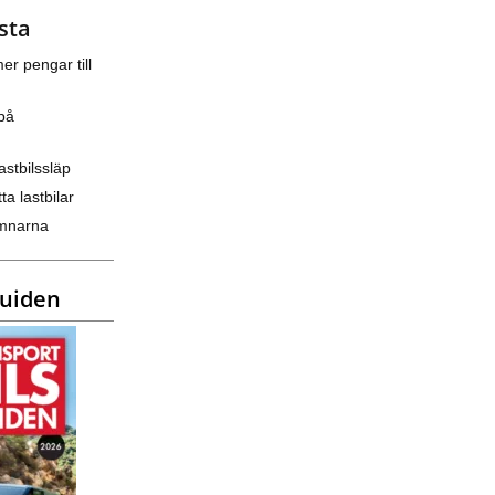
sta
er pengar till
på
astbilssläp
ta lastbilar
amnarna
guiden