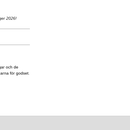
ger 2026!
gar och de
garna för godset.