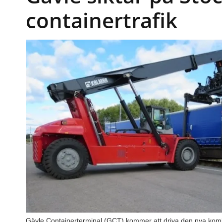
containertrafik
Gävle Containerterminal (GCT) kommer att driva den nya kom