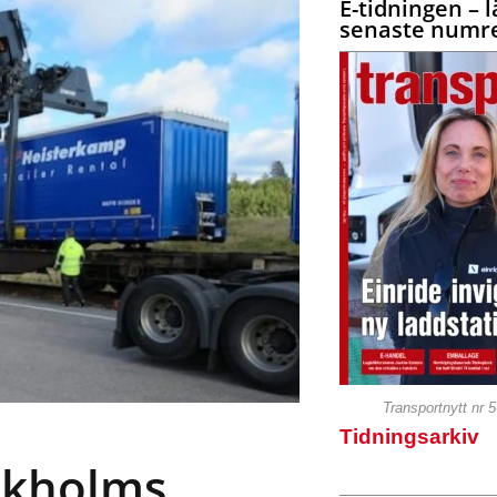
E-tidningen – l
senaste numre
Transportnytt nr 
Tidningsarkiv
ockholms