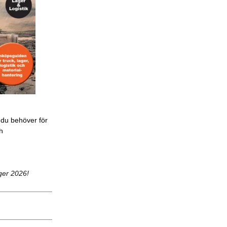
 du behöver för
ch
ger 2026!