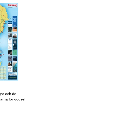
gar och de
garna för godset.