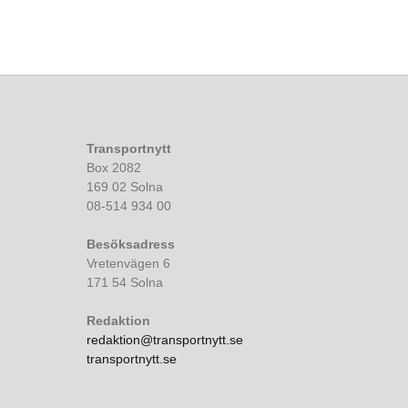
Transportnytt
Box 2082
169 02 Solna
08-514 934 00
Besöksadress
Vretenvägen 6
171 54 Solna
Redaktion
redaktion@transportnytt.se
transportnytt.se