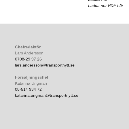
Ladda ner PDF här
Chefredaktör
Lars Andersson
0708-29 97 26
lars.andersson@transportnytt.se
Försäljningschef
Katarina Ungman
08-514 934 72
katarina.ungman@transportnytt.se