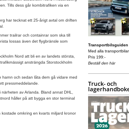
. Tills dess går kombitrafiken via en
g har tecknat ett 25-årigt avtal om driften
l.
mmer trailrar och containrar som ska till
rista lossas även det flygbränsle som
Transportbilsguiden
Med alla transportbilar 
kholm Nord att bli en av landets största,
Pris 199:-
i trafikmässigt ansträngda Storstockholm
Beställ den här
ävle hamn och sedan låta dem gå vidare med
Truck- och
i ett pressmeddelande.
lagerhandbok
de i närheten av Arlanda. Bland annat DHL,
tnord håller på att bygga en stor terminal
m kostade omkring en kvarts miljard kronor