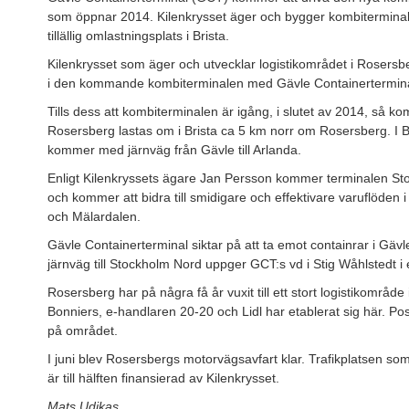
som öppnar 2014. Kilenkrysset äger och bygger kombiterminalen
tillällig omlastningsplats i Brista.
Kilenkrysset som äger och utvecklar logistikområdet i Rosersber
i den kommande kombiterminalen med Gävle Containertermina
Tills dess att kombiterminalen är igång, i slutet av 2014, så ko
Rosersberg lastas om i Brista ca 5 km norr om Rosersberg. I B
kommer med järnväg från Gävle till Arlanda.
Enligt Kilenkryssets ägare Jan Persson kommer terminalen Stoc
och kommer att bidra till smidigare och effektivare varuflöden 
och Mälardalen.
Gävle Containerterminal siktar på att ta emot containrar i G
järnväg till Stockholm Nord uppger GCT:s vd i Stig Wåhlstedt 
Rosersberg har på några få år vuxit till ett stort logistikområ
Bonniers, e-handlaren 20-20 och Lidl har etablerat sig här. Pos
på området.
I juni blev Rosersbergs motorvägsavfart klar. Trafikplatsen so
är till hälften finansierad av Kilenkrysset.
Mats Udikas