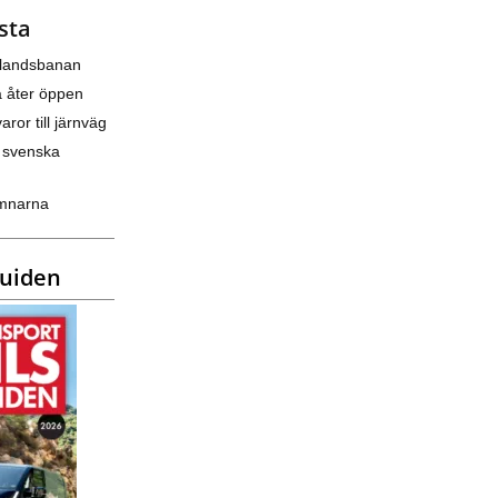
sta
nlandsbanan
a åter öppen
varor till järnväg
 svenska
amnarna
guiden