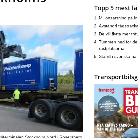
Topp 5 mest lä
Miljonsatsning på I
Avstängd tågsträck
De vill flytta mer trä
Tummen ned för de
rastplatserna
Stabilt i svenska h
Transportbils
biterminalen Stockholm Nord i Rosersberg