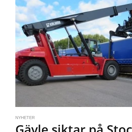
NYHETER
Gävle siktar på St