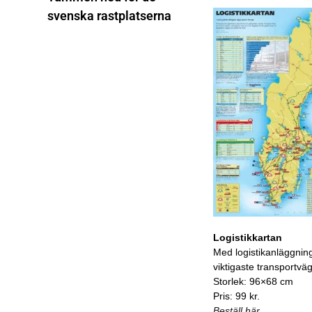
svenska rastplatserna
Logistikkartan
Med logistikanläggnin
viktigaste transportvä
Storlek: 96×68 cm
Pris: 99 kr.
Beställ här